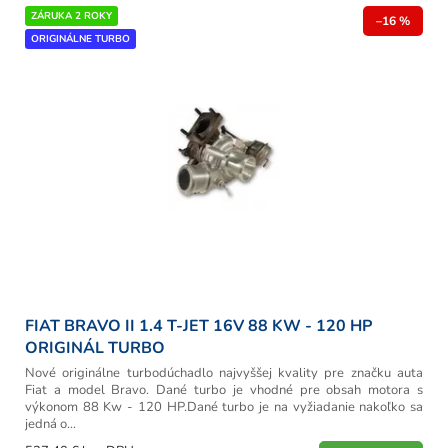
r
V
ZÁRUKA 2 ROKY
o
–16 %
ý
ORIGINÁLNE TURBO
d
p
u
i
k
s
t
p
o
r
v
o
d
u
k
t
o
v
FIAT BRAVO II 1.4 T-JET 16V 88 KW - 120 HP
ORIGINÁL TURBO
Nové originálne turbodúchadlo najvyššej kvality pre značku auta
Fiat a model Bravo. Dané turbo je vhodné pre obsah motora s
výkonom 88 Kw - 120 HP.Dané turbo je na vyžiadanie nakoľko sa
jedná o...