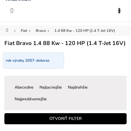
KOŠÍK
Prejsť
na
EUR
obsah
Domov
Fiat
Bravo
1.4 88 Kw - 120 HP (1.4 T-Jet 16V)
Fiat Bravo 1.4 88 Kw - 120 HP (1.4 T-Jet 16V)
rok výroby 2007-doteraz
R
a
Abecedne
Najlacnejšie
Najdrahšie
d
e
Najpredávanejšie
n
i
e
OTVORIŤ FILTER
p