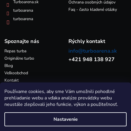
k
Turboarena.sk
Ochrana osobných údajov
y
Faq - často kladené otázky
turboarena
v
ý
turboarena
p
i
s
Spoznajte nás
u
Rýchly kontakt
info@turboarena.sk
Repas turba
Originálne turbo
+421 948 138 927
Blog
Veľkoobchod
Kontakt
Používame cookies, aby sme Vám umožnili pohodlné
prehliadanie webu a vďaka analýze prevádzky webu
neustále zlepšovali jeho funkcie, výkon a použiteľnosť.
Nastavenie
Vytvoril Shoptet