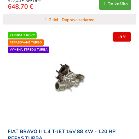
527,40 € bez DPH
Do košíka
648,70 €
1-2 dni - Doprava zadarmo
ZÁRUKA 2 ROKY
–9 %
REPASOVANÉ TURBO
VÝMENA STREDU TURBA
FIAT BRAVO II 1.4 T-JET 16V 88 KW - 120 HP
REPAS TURBA