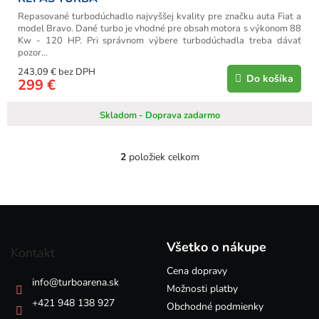
Repasované turbodúchadlo najvyššej kvality pre značku auta Fiat a
model Bravo. Dané turbo je vhodné pre obsah motora s výkonom 88
Kw - 120 HP. Pri správnom výbere turbodúchadla treba dávať
pozor...
243,09 € bez DPH
Do košíka
299 €
Skladom - Doprava zadarmo
2
položiek celkom
O
v
l
á
Z
d
á
a
p
c
Všetko o nákupe
Kontakt
i
ä
e
Cena dopravy
t
info
@
turboarena.sk
p
i
Možnosti platby
r
e
+421 948 138 927
Obchodné podmienky
v