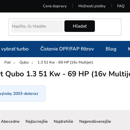
Cena dopravy
Možnosti platby
FAQ
Hľadať
 vybrať turbo
Čistenie DPF/FAP filtrov
Blog
Fiat
Qubo
1.3 51 Kw - 69 HP (16v Multijet)
omov
at Qubo 1.3 51 Kw - 69 HP (16v Multij
 výroby 2003-doteraz
R
a
Abecedne
Najlacnejšie
Najdrahšie
Najpredávanejšie
d