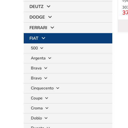
vý
spr
DEUTZ
30
3
DODGE
FERRARI
FIAT
500
Argenta
Brava
Bravo
Cinquecento
Coupe
Croma
Doblo