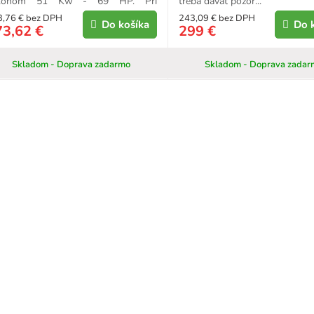
konom 51 Kw - 69 HP. Pri
treba dávať pozor...
ávnom...
3,76 € bez DPH
243,09 € bez DPH
Do košíka
Do 
73,62 €
299 €
Skladom - Doprava zadarmo
Skladom - Doprava zadar
O
v
l
á
d
a
c
i
e
p
r
v
k
y
v
ý
p