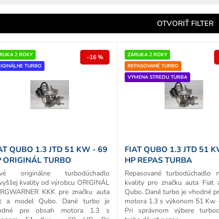
e
n
OTVORIŤ FILTER
e
p
RUKA 2 ROKY
ZÁRUKA 2 ROKY
–16 %
IGINÁLNE TURBO
REPASOVANÉ TURBO
o
VÝMENA STREDU TURBA
d
u
k
o
v
AT QUBO 1.3 JTD 51 KW - 69
FIAT QUBO 1.3 JTD 51 K
 ORIGINÁL TURBO
HP REPAS TURBA
vé originálne turbodúchadlo
Repasované turbodúchadlo n
vyššej kvality od výrobcu ORIGINÁL
kvality pre značku auta Fiat
RGWARNER KKK pre značku auta
Qubo. Dané turbo je vhodné p
at a model Qubo. Dané turbo je
motora 1.3 s výkonom 51 Kw 
odné pre obsah motora 1.3 s
Pri správnom výbere turbod