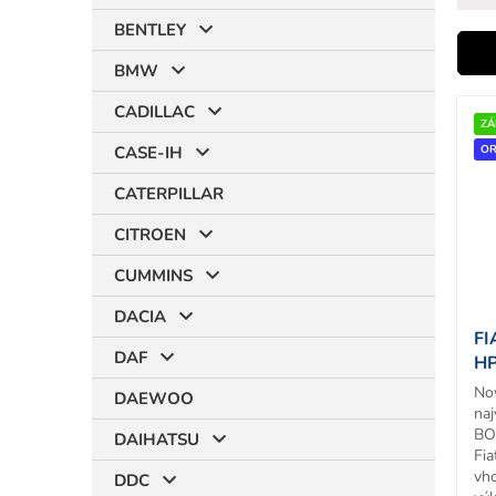
BENTLEY
i
BMW
V
CADILLAC
ý
ZÁ
r
p
OR
CASE-IH
i
CATERPILLAR
s
p
CITROEN
r
t
o
CUMMINS
d
DACIA
u
FI
k
DAF
HP
t
No
o
DAEWOO
naj
v
BO
DAIHATSU
Fi
vh
DDC