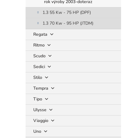
rok výroby 2003-doteraz
1.3 55 Kw - 75 HP (DPF)
1.3 70 Kw - 95 HP (JTDM)
Regata
Ritmo
Scudo
Sedici
Stilo
Tempra
Tipo
Ulysse
Viaggio
Uno