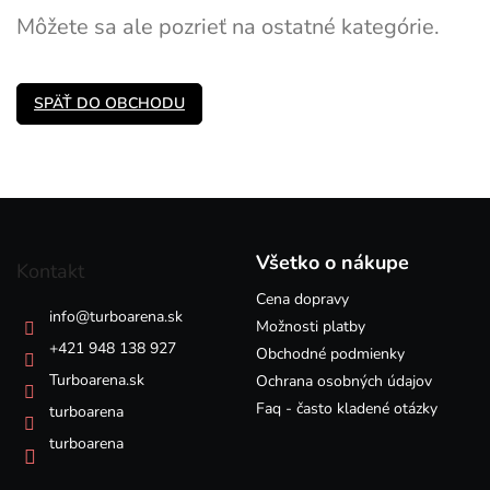
Môžete sa ale pozrieť na ostatné kategórie.
SPÄŤ DO OBCHODU
Z
á
p
Všetko o nákupe
Kontakt
ä
Cena dopravy
t
info
@
turboarena.sk
i
Možnosti platby
e
+421 948 138 927
Obchodné podmienky
Turboarena.sk
Ochrana osobných údajov
Faq - často kladené otázky
turboarena
turboarena