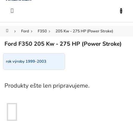
KOŠÍK
Prejsť
na
EUR
obsah
Domov
Ford
F350
205 Kw - 275 HP (Power Stroke)
Ford F350 205 Kw - 275 HP (Power Stroke)
rok výroby 1999-2003
Produkty ešte len pripravujeme.