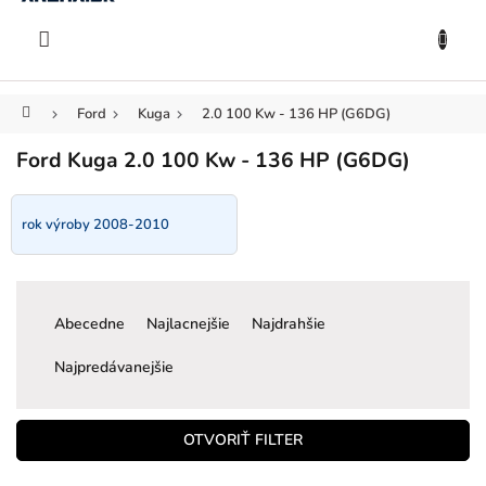
KOŠÍK
Prejsť
na
EUR
obsah
Domov
Ford
Kuga
2.0 100 Kw - 136 HP (G6DG)
Ford Kuga 2.0 100 Kw - 136 HP (G6DG)
rok výroby 2008-2010
R
a
Abecedne
Najlacnejšie
Najdrahšie
d
e
Najpredávanejšie
n
i
e
OTVORIŤ FILTER
p