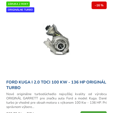
r
V
ZÁRUKA 2 ROKY
o
–16 %
ý
ORIGINÁLNE TURBO
d
p
u
i
k
s
t
p
o
r
v
o
d
u
k
t
o
v
FORD KUGA I 2.0 TDCI 100 KW - 136 HP ORIGINÁL
TURBO
Nové originálne turbodúchadlo najvyššej kvality od výrobcu
ORIGINÁL GARRETT pre značku auta Ford a model Kuga. Dané
turbo je vhodné pre obsah motora s výkonom 100 Kw - 136 HP. Pri
správnom výbere...