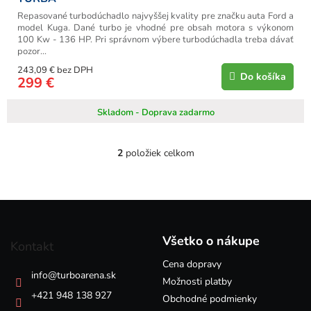
Repasované turbodúchadlo najvyššej kvality pre značku auta Ford a
model Kuga. Dané turbo je vhodné pre obsah motora s výkonom
100 Kw - 136 HP. Pri správnom výbere turbodúchadla treba dávať
pozor...
243,09 € bez DPH
Do košíka
299 €
Skladom - Doprava zadarmo
2
položiek celkom
O
v
l
á
Z
d
á
a
p
c
Všetko o nákupe
Kontakt
i
ä
e
Cena dopravy
t
info
@
turboarena.sk
p
i
Možnosti platby
r
e
+421 948 138 927
Obchodné podmienky
v