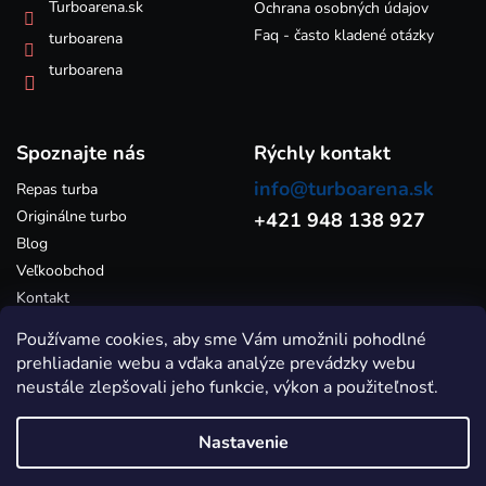
k
Turboarena.sk
Ochrana osobných údajov
y
Faq - často kladené otázky
turboarena
v
ý
turboarena
p
i
s
Spoznajte nás
u
Rýchly kontakt
info@turboarena.sk
Repas turba
Originálne turbo
+421 948 138 927
Blog
Veľkoobchod
Kontakt
Používame cookies, aby sme Vám umožnili pohodlné
prehliadanie webu a vďaka analýze prevádzky webu
neustále zlepšovali jeho funkcie, výkon a použiteľnosť.
Nastavenie
Vytvoril Shoptet