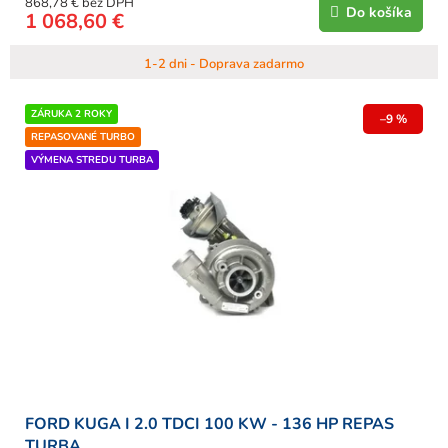
868,78 € bez DPH
Do košíka
1 068,60 €
1-2 dni - Doprava zadarmo
ZÁRUKA 2 ROKY
–9 %
REPASOVANÉ TURBO
VÝMENA STREDU TURBA
FORD KUGA I 2.0 TDCI 100 KW - 136 HP REPAS
TURBA