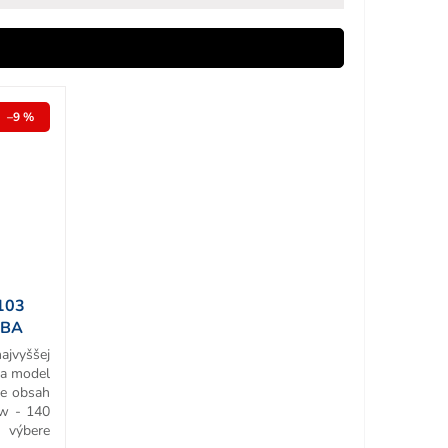
–9 %
103
RBA
ajvyššej
 a model
re obsah
w - 140
ýbere