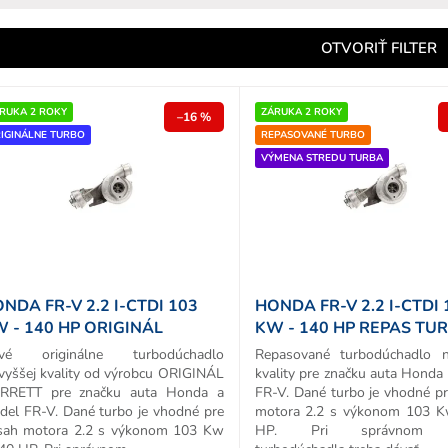
e
n
OTVORIŤ FILTER
e
p
RUKA 2 ROKY
ZÁRUKA 2 ROKY
–16 %
IGINÁLNE TURBO
REPASOVANÉ TURBO
o
VÝMENA STREDU TURBA
d
u
k
o
v
NDA FR-V 2.2 I-CTDI 103
HONDA FR-V 2.2 I-CTDI 
 - 140 HP ORIGINÁL
KW - 140 HP REPAS TU
URBO
vé originálne turbodúchadlo
Repasované turbodúchadlo n
vyššej kvality od výrobcu ORIGINÁL
kvality pre značku auta Honda
RRETT pre značku auta Honda a
FR-V. Dané turbo je vhodné p
del FR-V. Dané turbo je vhodné pre
motora 2.2 s výkonom 103 K
sah motora 2.2 s výkonom 103 Kw
HP. Pri správnom v