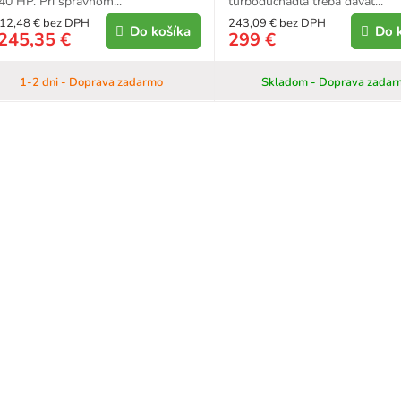
40 HP. Pri správnom...
turbodúchadla treba dávať...
12,48 € bez DPH
243,09 € bez DPH
Do košíka
Do 
245,35 €
299 €
1-2 dni - Doprava zadarmo
Skladom - Doprava zadar
O
v
l
á
d
a
c
i
e
p
r
v
k
y
v
ý
p