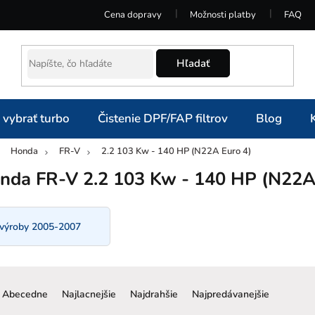
Cena dopravy
Možnosti platby
FAQ
Hľadať
 vybrať turbo
Čistenie DPF/FAP filtrov
Blog
Honda
FR-V
2.2 103 Kw - 140 HP (N22A Euro 4)
omov
nda FR-V 2.2 103 Kw - 140 HP (N22A
 výroby 2005-2007
R
a
Abecedne
Najlacnejšie
Najdrahšie
Najpredávanejšie
d