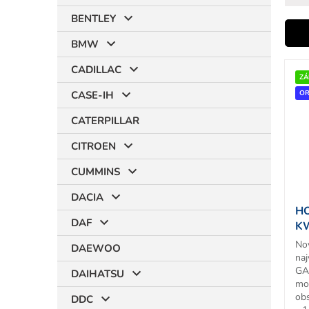
BENTLEY
i
BMW
V
CADILLAC
ý
ZÁ
r
p
OR
CASE-IH
i
CATERPILLAR
s
p
CITROEN
r
t
o
CUMMINS
d
DACIA
u
HO
k
DAF
KW
t
T
No
o
DAEWOO
naj
v
GA
DAIHATSU
mo
ob
DDC