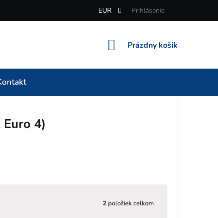
EUR
Prihlásenie
NÁKUPNÝ
Prázdny košík
KOŠÍK
Kontakt
 Euro 4)
2
položiek celkom