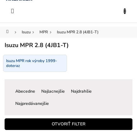
KOŠÍK
Prejsť
na
EUR
obsah
Domov
Isuzu
MPR
Isuzu MPR 2.8 (4JB1-T)
Isuzu MPR 2.8 (4JB1-T)
Isuzu MPR rok výroby 1999-
doteraz
R
a
Abecedne
Najlacnejšie
Najdrahšie
d
e
Najpredávanejšie
n
i
e
OTVORIŤ FILTER
p