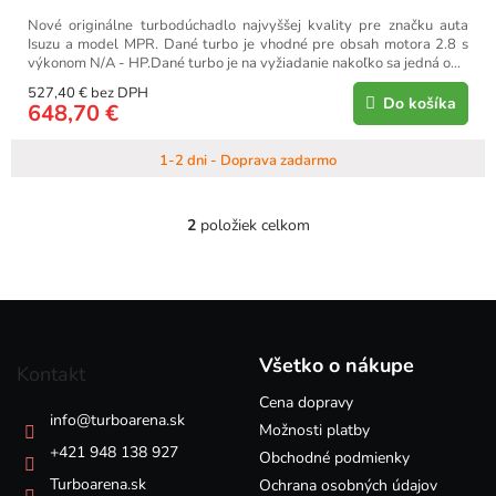
Nové originálne turbodúchadlo najvyššej kvality pre značku auta
Isuzu a model MPR. Dané turbo je vhodné pre obsah motora 2.8 s
výkonom N/A - HP.Dané turbo je na vyžiadanie nakoľko sa jedná o...
527,40 € bez DPH
Do košíka
648,70 €
1-2 dni - Doprava zadarmo
2
položiek celkom
O
v
l
á
Z
d
á
a
p
c
Všetko o nákupe
Kontakt
i
ä
e
Cena dopravy
t
info
@
turboarena.sk
p
i
Možnosti platby
r
e
+421 948 138 927
Obchodné podmienky
v
k
Turboarena.sk
Ochrana osobných údajov