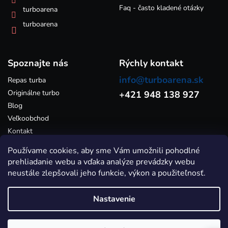
y
Faq - často kladené otázky
turboarena
v
ý
turboarena
p
i
s
Spoznajte nás
u
Rýchly kontakt
info@turboarena.sk
Repas turba
Originálne turbo
+421 948 138 927
Blog
Veľkoobchod
Kontakt
Používame cookies, aby sme Vám umožnili pohodlné
prehliadanie webu a vďaka analýze prevádzky webu
neustále zlepšovali jeho funkcie, výkon a použiteľnosť.
Nastavenie
Vytvoril Shoptet