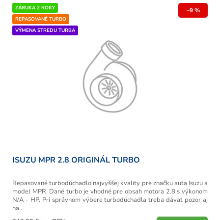
r
V
ZÁRUKA 2 ROKY
o
–9 %
ý
REPASOVANÉ TURBO
d
p
u
VÝMENA STREDU TURBA
i
k
s
t
p
o
r
v
o
d
u
k
t
o
v
ISUZU MPR 2.8 ORIGINÁL TURBO
Repasované turbodúchadlo najvyššej kvality pre značku auta Isuzu a
model MPR. Dané turbo je vhodné pre obsah motora 2.8 s výkonom
N/A - HP. Pri správnom výbere turbodúchadla treba dávať pozor aj
na...