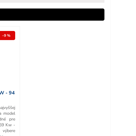
–9 %
W - 94
ajvyššej
 a model
dné pre
 69 Kw -
výbere