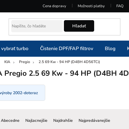
Cena dopravy
Možnosti platby
FAQ
Hľadať
 vybrať turbo
Čistenie DPF/FAP filtrov
Blog
KIA
Pregio
2.5 69 Kw - 94 HP (D4BH 4D56TCi)
omov
A Pregio 2.5 69 Kw - 94 HP (D4BH 4D
 výroby 2002-doteraz
R
a
Abecedne
Najlacnejšie
Najdrahšie
Najpredávanejšie
d