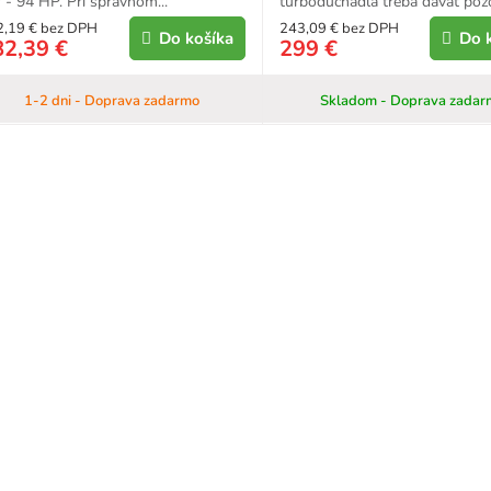
- 94 HP. Pri správnom...
turbodúchadla treba dávať pozor
2,19 € bez DPH
243,09 € bez DPH
Do košíka
Do 
82,39 €
299 €
1-2 dni - Doprava zadarmo
Skladom - Doprava zadar
O
v
l
á
d
a
c
i
e
p
r
v
k
y
v
ý
p