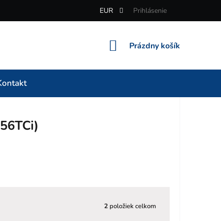
EUR
Prihlásenie
NÁKUPNÝ
Prázdny košík
KOŠÍK
Kontakt
56TCi)
2
položiek celkom