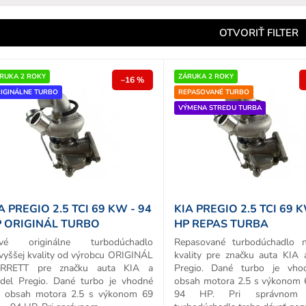
e
n
OTVORIŤ FILTER
e
p
RUKA 2 ROKY
ZÁRUKA 2 ROKY
–16 %
IGINÁLNE TURBO
REPASOVANÉ TURBO
o
VÝMENA STREDU TURBA
d
u
k
o
v
A PREGIO 2.5 TCI 69 KW - 94
KIA PREGIO 2.5 TCI 69 K
 ORIGINÁL TURBO
HP REPAS TURBA
vé originálne turbodúchadlo
Repasované turbodúchadlo n
vyššej kvality od výrobcu ORIGINÁL
kvality pre značku auta KIA
RRETT pre značku auta KIA a
Pregio. Dané turbo je vho
del Pregio. Dané turbo je vhodné
obsah motora 2.5 s výkonom
e obsah motora 2.5 s výkonom 69
94 HP. Pri správnom 