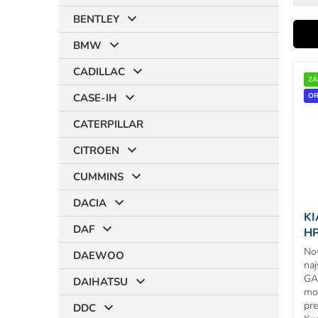
BENTLEY
i
BMW
V
CADILLAC
ý
ZÁ
r
p
OR
CASE-IH
i
CATERPILLAR
s
p
CITROEN
r
t
o
CUMMINS
d
DACIA
u
KI
k
DAF
HP
t
No
o
DAEWOO
naj
v
GA
DAIHATSU
mo
pr
DDC