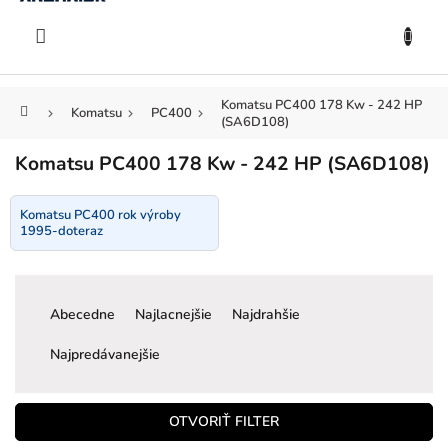
KOŠÍK
Prejsť
na
EUR
obsah
Komatsu PC400 178 Kw - 242 HP
Domov
Komatsu
PC400
(SA6D108)
Komatsu PC400 178 Kw - 242 HP (SA6D108)
Komatsu PC400 rok výroby
1995-doteraz
R
a
Abecedne
Najlacnejšie
Najdrahšie
d
e
Najpredávanejšie
n
i
e
OTVORIŤ FILTER
p