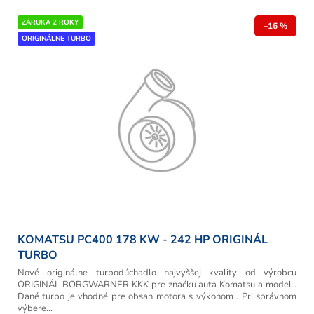
r
V
ZÁRUKA 2 ROKY
o
–16 %
ý
ORIGINÁLNE TURBO
d
p
u
i
k
s
t
p
o
r
v
o
d
u
k
t
o
v
KOMATSU PC400 178 KW - 242 HP ORIGINÁL
TURBO
Nové originálne turbodúchadlo najvyššej kvality od výrobcu
ORIGINÁL BORGWARNER KKK pre značku auta Komatsu a model .
Dané turbo je vhodné pre obsah motora s výkonom . Pri správnom
výbere...