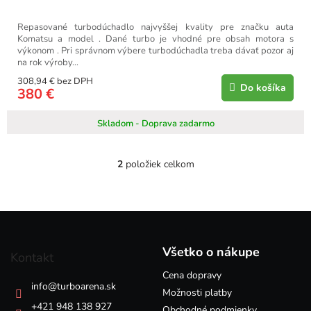
Repasované turbodúchadlo najvyššej kvality pre značku auta
Komatsu a model . Dané turbo je vhodné pre obsah motora s
výkonom . Pri správnom výbere turbodúchadla treba dávať pozor aj
na rok výroby...
308,94 € bez DPH
Do košíka
380 €
Skladom - Doprava zadarmo
2
položiek celkom
O
v
l
á
Z
d
á
a
p
c
Všetko o nákupe
Kontakt
i
ä
e
Cena dopravy
t
info
@
turboarena.sk
p
i
Možnosti platby
r
e
+421 948 138 927
Obchodné podmienky