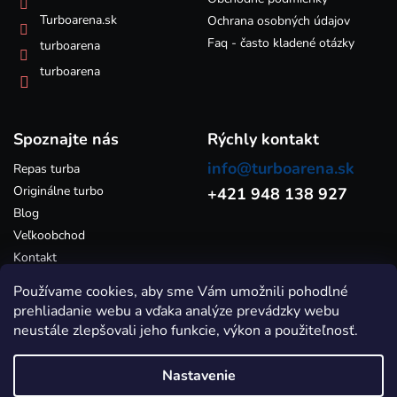
v
k
Turboarena.sk
Ochrana osobných údajov
y
Faq - často kladené otázky
turboarena
v
ý
turboarena
p
i
s
Spoznajte nás
u
Rýchly kontakt
info@turboarena.sk
Repas turba
Originálne turbo
+421 948 138 927
Blog
Veľkoobchod
Kontakt
Používame cookies, aby sme Vám umožnili pohodlné
prehliadanie webu a vďaka analýze prevádzky webu
neustále zlepšovali jeho funkcie, výkon a použiteľnosť.
Nastavenie
Vytvoril Shoptet