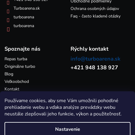
e
Obchodné podmienky
v
k
Turboarena.sk
Ochrana osobných údajov
y
Faq - často kladené otázky
turboarena
v
ý
turboarena
p
i
s
Spoznajte nás
u
Rýchly kontakt
info@turboarena.sk
Repas turba
Originálne turbo
+421 948 138 927
Blog
Veľkoobchod
Kontakt
Používame cookies, aby sme Vám umožnili pohodlné
prehliadanie webu a vďaka analýze prevádzky webu
neustále zlepšovali jeho funkcie, výkon a použiteľnosť.
Nastavenie
Vytvoril Shoptet