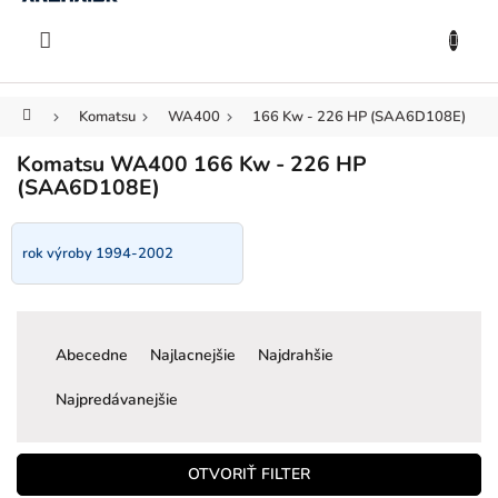
KOŠÍK
Prejsť
na
EUR
obsah
Domov
Komatsu
WA400
166 Kw - 226 HP (SAA6D108E)
Komatsu WA400 166 Kw - 226 HP
(SAA6D108E)
rok výroby 1994-2002
R
a
Abecedne
Najlacnejšie
Najdrahšie
d
e
Najpredávanejšie
n
i
e
OTVORIŤ FILTER