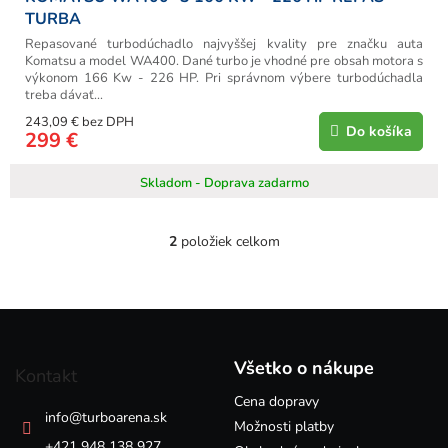
TURBA
Repasované turbodúchadlo najvyššej kvality pre značku auta
Komatsu a model WA400. Dané turbo je vhodné pre obsah motora s
výkonom 166 Kw - 226 HP. Pri správnom výbere turbodúchadla
treba dávať...
243,09 € bez DPH
Do košíka
299 €
Skladom - Doprava zadarmo
2
položiek celkom
O
v
l
á
Z
d
á
a
p
c
Všetko o nákupe
Kontakt
i
ä
e
Cena dopravy
t
info
@
turboarena.sk
p
i
Možnosti platby
r
+421 948 138 927