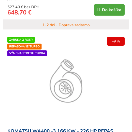
527,40 € bez DPH
Do košíka
648,70 €
1-2 dni - Doprava zadarmo
ZÁRUKA 2 ROKY
–9 %
REPASOVANÉ TURBO
VÝMENA STREDU TURBA
KOMATSU WA400 -3 166 KW - 226 HP REPAS