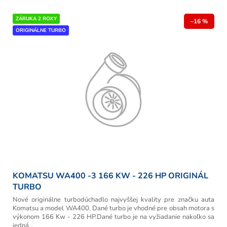
p
r
V
ZÁRUKA 2 ROKY
o
–16 %
ý
ORIGINÁLNE TURBO
d
p
u
i
k
s
t
p
o
r
v
o
d
u
k
t
o
v
KOMATSU WA400 -3 166 KW - 226 HP ORIGINÁL
TURBO
Nové originálne turbodúchadlo najvyššej kvality pre značku auta
Komatsu a model WA400. Dané turbo je vhodné pre obsah motora s
výkonom 166 Kw - 226 HP.Dané turbo je na vyžiadanie nakoľko sa
jedná...