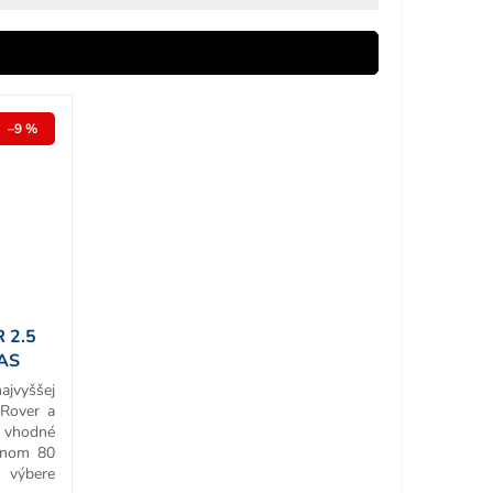
–9 %
 2.5
PAS
ajvyššej
-Rover a
e vhodné
onom 80
 výbere