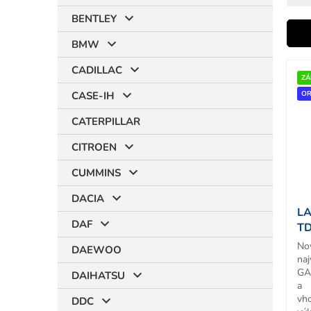
BENTLEY
i
BMW
V
CADILLAC
ý
ZÁ
r
p
OR
CASE-IH
i
CATERPILLAR
s
p
CITROEN
r
t
o
CUMMINS
d
DACIA
u
LA
k
DAF
TD
t
T
No
o
DAEWOO
naj
v
GA
DAIHATSU
a 
vh
DDC