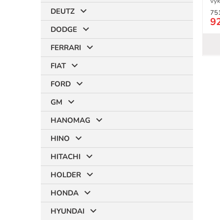
výk
DEUTZ
75
9
DODGE
FERRARI
FIAT
FORD
GM
HANOMAG
HINO
HITACHI
HOLDER
HONDA
HYUNDAI