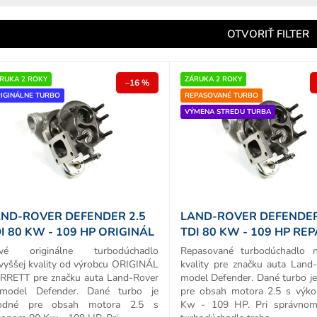
e
n
OTVORIŤ FILTER
e
p
RUKA 2 ROKY
ZÁRUKA 2 ROKY
–16 %
IGINÁLNE TURBO
REPASOVANÉ TURBO
o
VÝMENA STREDU TURBA
d
u
k
o
v
ND-ROVER DEFENDER 2.5
LAND-ROVER DEFENDER
I 80 KW - 109 HP ORIGINÁL
TDI 80 KW - 109 HP RE
URBO
TURBA
vé originálne turbodúchadlo
Repasované turbodúchadlo n
vyššej kvality od výrobcu ORIGINÁL
kvality pre značku auta Land
RRETT pre značku auta Land-Rover
model Defender. Dané turbo j
model Defender. Dané turbo je
pre obsah motora 2.5 s výk
odné pre obsah motora 2.5 s
Kw - 109 HP. Pri správnom