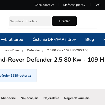
Cena dopravy
Možnosti platby
FAQ
Hľadať
 vybrať turbo
Čistenie DPF/FAP filtrov
Blog
Land-Rover
Defender
2.5 80 Kw - 109 HP (200 TDI)
omov
nd-Rover Defender 2.5 80 Kw - 109 H
 výroby 1989-doteraz
R
a
Abecedne
Najlacnejšie
Najdrahšie
Najpredávanejšie
d