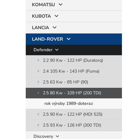
KOMATSU
KUBOTA
LANCIA
LAND-ROVER
Defender
2.2 90 Kw - 122 HP (Duratorq)
2.4 105 Kw - 143 HP (Puma)
2.5 63 Kw - 85 HP (90)
2.5 80 Kw - 109 HP (200 TDI)
rok výroby 1989-doteraz
2.5 90 Kw - 122 HP (MDI 525)
2.5 93 Kw - 126 HP (300 TDI)
Discovery