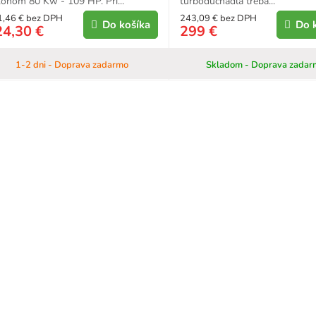
onom 80 Kw - 109 HP. Pri...
turbodúchadla treba...
1,46 € bez DPH
243,09 € bez DPH
Do košíka
Do 
24,30 €
299 €
1-2 dni - Doprava zadarmo
Skladom - Doprava zadar
O
v
l
á
d
a
c
i
e
p
r
v
k
y
v
ý
p