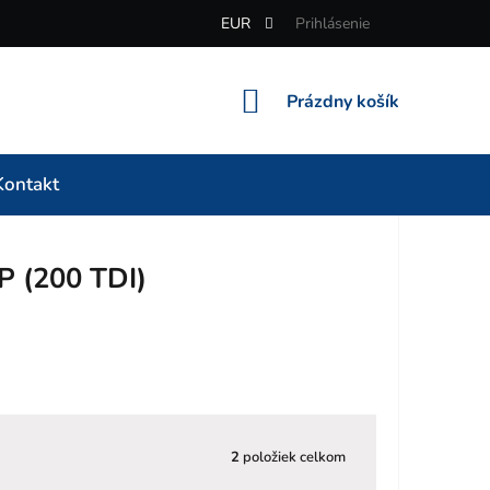
EUR
Prihlásenie
NÁKUPNÝ
Prázdny košík
KOŠÍK
Kontakt
P (200 TDI)
2
položiek celkom