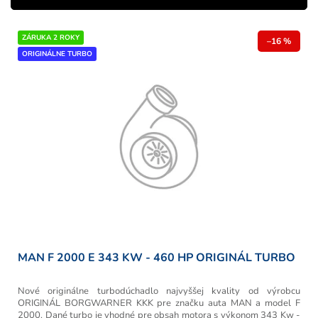
p
r
V
ZÁRUKA 2 ROKY
o
–16 %
ý
ORIGINÁLNE TURBO
d
p
u
i
k
s
t
p
o
r
v
o
d
u
k
t
o
v
MAN F 2000 E 343 KW - 460 HP ORIGINÁL TURBO
Nové originálne turbodúchadlo najvyššej kvality od výrobcu
ORIGINÁL BORGWARNER KKK pre značku auta MAN a model F
2000. Dané turbo je vhodné pre obsah motora s výkonom 343 Kw -