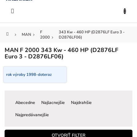
KOŠÍK
Prejsť
na
EUR
obsah
F
343 Kw - 460 HP (D2876LF Euro 3 -
Domov
MAN
2000
D2876LF06)
MAN F 2000 343 Kw - 460 HP (D2876LF
Euro 3 - D2876LF06)
rok výroby 1998-doteraz
R
a
Abecedne
Najlacnejšie
Najdrahšie
d
e
Najpredávanejšie
n
i
e
OTVORIŤ FILTER