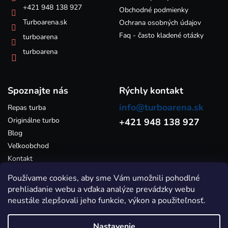
r
e
+421 948 138 927
Obchodné podmienky
v
k
Turboarena.sk
Ochrana osobných údajov
y
Faq - často kladené otázky
turboarena
v
ý
turboarena
p
i
s
Spoznajte nás
u
Rýchly kontakt
info@turboarena.sk
Repas turba
Originálne turbo
+421 948 138 927
Blog
Veľkoobchod
Kontakt
Používame cookies, aby sme Vám umožnili pohodlné
prehliadanie webu a vďaka analýze prevádzky webu
neustále zlepšovali jeho funkcie, výkon a použiteľnosť.
Nastavenie