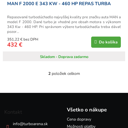
MAN F 2000 E 343 KW - 460 HP REPAS TURBA
Repasované turbodúchadlo najvyššej kvality pre značku auta MAN a
model F 2000. Dané turbo je vhodné pre obsah motora s výkonom
343 Kw - 460 HP. Pri správnom výbere turbodúchadla treba dávať
pozor...
351,22 € bez DPH
Do košíka
432 €
Skladom - Doprava zadarmo
2
položiek celkom
O
v
l
á
Z
d
á
a
p
c
Všetko o nákupe
Kontakt
i
ä
e
Cena dopravy
t
info
@
turboarena.sk
p
i
Možnosti platby