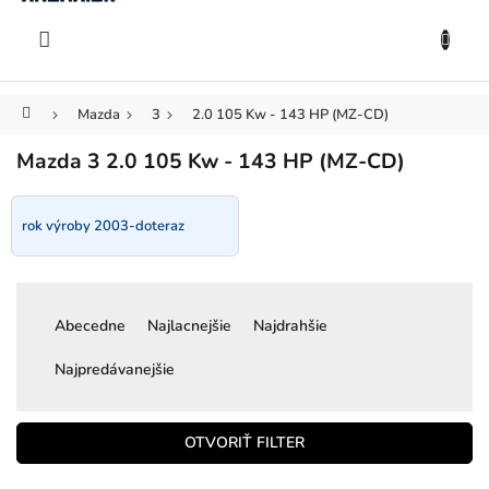
KOŠÍK
Prejsť
na
EUR
obsah
Domov
Mazda
3
2.0 105 Kw - 143 HP (MZ-CD)
Mazda 3 2.0 105 Kw - 143 HP (MZ-CD)
rok výroby 2003-doteraz
R
a
Abecedne
Najlacnejšie
Najdrahšie
d
e
Najpredávanejšie
n
i
e
OTVORIŤ FILTER
p