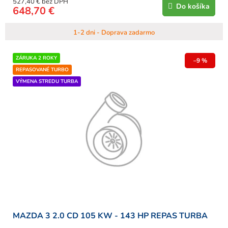
527,40 € bez DPH
Do košíka
648,70 €
1-2 dni - Doprava zadarmo
ZÁRUKA 2 ROKY
–9 %
REPASOVANÉ TURBO
VÝMENA STREDU TURBA
MAZDA 3 2.0 CD 105 KW - 143 HP REPAS TURBA