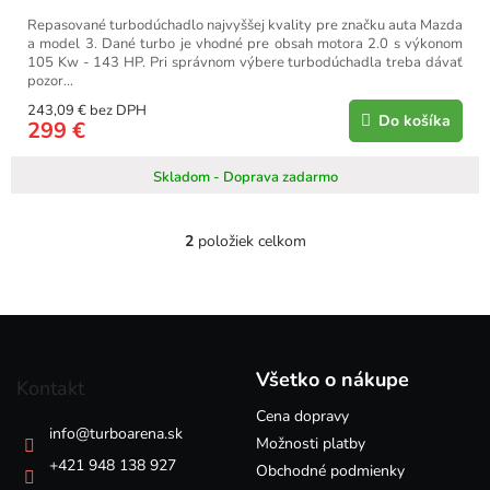
Repasované turbodúchadlo najvyššej kvality pre značku auta Mazda
a model 3. Dané turbo je vhodné pre obsah motora 2.0 s výkonom
105 Kw - 143 HP. Pri správnom výbere turbodúchadla treba dávať
pozor...
243,09 € bez DPH
Do košíka
299 €
Skladom - Doprava zadarmo
2
položiek celkom
O
v
l
á
Z
d
á
a
p
c
Všetko o nákupe
Kontakt
i
ä
e
Cena dopravy
t
info
@
turboarena.sk
p
i
Možnosti platby
r
e
+421 948 138 927
Obchodné podmienky
v