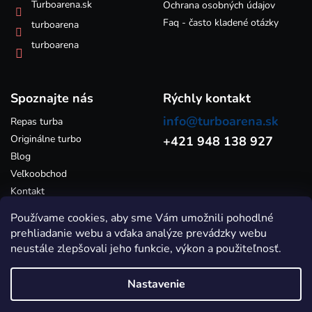
k
Turboarena.sk
Ochrana osobných údajov
y
Faq - často kladené otázky
turboarena
v
ý
turboarena
p
i
s
Spoznajte nás
u
Rýchly kontakt
info@turboarena.sk
Repas turba
Originálne turbo
+421 948 138 927
Blog
Veľkoobchod
Kontakt
Používame cookies, aby sme Vám umožnili pohodlné
prehliadanie webu a vďaka analýze prevádzky webu
neustále zlepšovali jeho funkcie, výkon a použiteľnosť.
Nastavenie
Vytvoril Shoptet