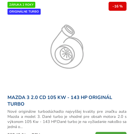
r
V
ZÁRUKA 2 ROKY
o
–16 %
ý
ORIGINÁLNE TURBO
d
p
u
i
k
s
t
p
o
r
v
o
d
u
k
t
o
v
MAZDA 3 2.0 CD 105 KW - 143 HP ORIGINÁL
TURBO
Nové originálne turbodúchadlo najvyššej kvality pre značku auta
Mazda a model 3. Dané turbo je vhodné pre obsah motora 2.0 s
výkonom 105 Kw - 143 HP.Dané turbo je na vyžiadanie nakoľko sa
jedná o...