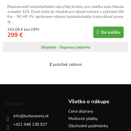
Repasované turbodúchadlo najvyššej kvality pre značku auta Mazda
a model 323. Dané turbo je vhodné pre obsah motora s výkonom 66
Kw - 90 HP. Pri správnom výbere turbodúchadla treba dávať pozor
aj...
243,09 € bez DPH
Do košíka
299 €
Skladom - Doprava zadarmo
2
položiek celkom
O
v
l
á
Z
d
á
a
p
c
Všetko o nákupe
Kontakt
i
ä
e
Cena dopravy
t
info
@
turboarena.sk
p
i
Možnosti platby
r
e
+421 948 138 927
Obchodné podmienky
v