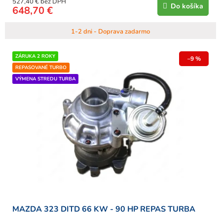
527,40 € bez DPH
Do košíka
648,70 €
1-2 dni - Doprava zadarmo
ZÁRUKA 2 ROKY
–9 %
REPASOVANÉ TURBO
VÝMENA STREDU TURBA
MAZDA 323 DITD 66 KW - 90 HP REPAS TURBA