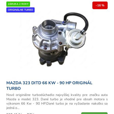
r
V
ZÁRUKA 2 ROKY
o
–16 %
ý
ORIGINÁLNE TURBO
d
p
u
i
k
s
t
p
o
r
v
o
d
u
k
t
o
v
MAZDA 323 DITD 66 KW - 90 HP ORIGINÁL
TURBO
Nové originálne turbodúchadlo najvyššej kvality pre značku auta
Mazda a model 323. Dané turbo je vhodné pre obsah motora s
výkonom 66 Kw - 90 HP.Dané turbo je na vyžiadanie nakoľko sa
jedná o...