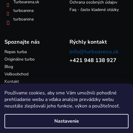
k
Turboarena.sk
Ochrana osobných údajov
y
Faq - často kladené otázky
turboarena
v
ý
turboarena
p
i
s
Spoznajte nás
u
Rýchly kontakt
info@turboarena.sk
Repas turba
Originálne turbo
+421 948 138 927
Blog
Veľkoobchod
Kontakt
Používame cookies, aby sme Vám umožnili pohodlné
prehliadanie webu a vďaka analýze prevádzky webu
neustále zlepšovali jeho funkcie, výkon a použiteľnosť.
Nastavenie
Vytvoril Shoptet