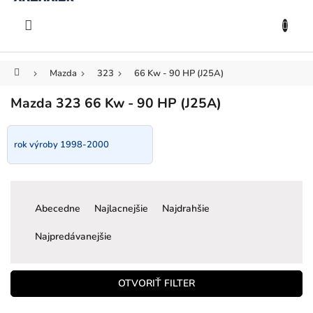
KOŠÍK
Prejsť
na
EUR
obsah
Domov
Mazda
323
66 Kw - 90 HP (J25A)
Mazda 323 66 Kw - 90 HP (J25A)
rok výroby 1998-2000
R
a
Abecedne
Najlacnejšie
Najdrahšie
d
e
Najpredávanejšie
n
i
e
OTVORIŤ FILTER
p