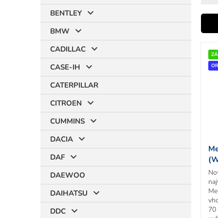
BENTLEY
i
BMW
V
CADILLAC
ý
ZÁ
r
p
OR
CASE-IH
i
CATERPILLAR
s
p
CITROEN
r
t
o
CUMMINS
d
DACIA
u
Me
k
DAF
(W
t
OR
No
o
DAEWOO
na
v
Me
DAIHATSU
vh
70
DDC