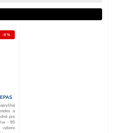
–9 %
REPAS
ajvyššej
rcedes a
odné pre
Kw - 95
ýbere