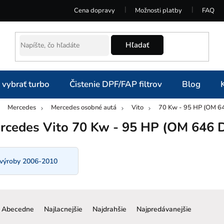
Cena dopravy
Možnosti platby
FAQ
Hľadať
 vybrať turbo
Čistenie DPF/FAP filtrov
Blog
Mercedes
Mercedes osobné autá
Vito
70 Kw - 95 HP (OM 64
omov
rcedes Vito 70 Kw - 95 HP (OM 646 D
 výroby 2006-2010
R
a
Abecedne
Najlacnejšie
Najdrahšie
Najpredávanejšie
d