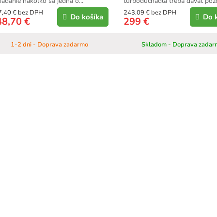
iadanie nakoľko sa jedná o...
turbodúchadla treba dávať pozor
7,40 € bez DPH
243,09 € bez DPH
Do košíka
Do 
48,70 €
299 €
1-2 dni - Doprava zadarmo
Skladom - Doprava zadar
O
v
l
á
d
a
c
i
e
p
r
v
k
y
v
ý
p