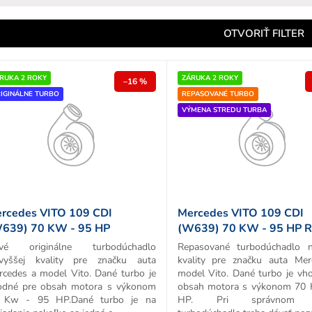
e
n
OTVORIŤ FILTER
e
p
RUKA 2 ROKY
ZÁRUKA 2 ROKY
–16 %
IGINÁLNE TURBO
REPASOVANÉ TURBO
o
VÝMENA STREDU TURBA
d
u
k
o
v
rcedes VITO 109 CDI
Mercedes VITO 109 CDI
639) 70 KW - 95 HP
(W639) 70 KW - 95 HP 
IGINÁL TURBO
TURBA
vé originálne turbodúchadlo
Repasované turbodúchadlo n
jvyššej kvality pre značku auta
kvality pre značku auta Me
rcedes a model Vito. Dané turbo je
model Vito. Dané turbo je vh
odné pre obsah motora s výkonom
obsah motora s výkonom 70 
 Kw - 95 HP.Dané turbo je na
HP. Pri správnom v