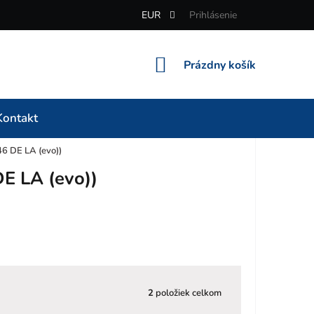
EUR
Prihlásenie
NÁKUPNÝ
Prázdny košík
KOŠÍK
Kontakt
6 DE LA (evo))
E LA (evo))
2
položiek celkom