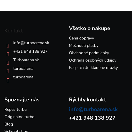
l
á
Z
d
á
a
p
c
Všetko o nákupe
Kontakt
i
ä
e
Cena dopravy
t
info
@
turboarena.sk
p
i
Možnosti platby
r
e
+421 948 138 927
Obchodné podmienky
v
k
Turboarena.sk
Ochrana osobných údajov
y
Faq - často kladené otázky
turboarena
v
ý
turboarena
p
i
s
Spoznajte nás
u
Rýchly kontakt
info@turboarena.sk
Repas turba
Originálne turbo
+421 948 138 927
Blog
Veľkoobchod