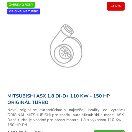
r
V
ZÁRUKA 2 ROKY
o
–16 %
ý
ORIGINÁLNE TURBO
d
p
u
i
k
s
t
p
o
r
v
o
d
u
k
t
o
v
MITSUBISHI ASX 1.8 DI-D+ 110 KW - 150 HP
ORIGINÁL TURBO
Nové originálne turbodúchadlo najvyššej kvality od výrobcu
ORIGINÁL MITSHUBISHI pre značku auta Mitsubishi a model ASX.
Dané turbo je vhodné pre obsah motora 1.8 s výkonom 110 Kw -
150 HP. Pri...