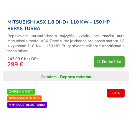
MITSUBISHI ASX 1.8 DI-D+ 110 KW - 150 HP
REPAS TURBA
Repasované turbodúchadlo najvyššej kvality pre značku auta
Mitsubishi a model ASX. Dané turbo je vhodné pre obsah motora 1.8
s výkonom 110 Kw - 150 HP. Pri správnom výbere turbodúchadla
treba dávať...
243,09 € bez DPH
Do košíka
299 €
Skladom - Doprava zadarmo
ZÁRUKA 2 ROKY
–9 %
REPASOVANÉ TURBO
VÝMENA STREDU TURBA