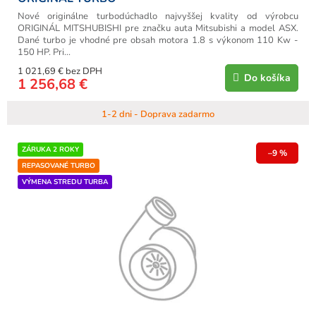
Nové originálne turbodúchadlo najvyššej kvality od výrobcu
ORIGINÁL MITSHUBISHI pre značku auta Mitsubishi a model ASX.
Dané turbo je vhodné pre obsah motora 1.8 s výkonom 110 Kw -
150 HP. Pri...
1 021,69 € bez DPH
Do košíka
1 256,68 €
1-2 dni - Doprava zadarmo
ZÁRUKA 2 ROKY
–9 %
REPASOVANÉ TURBO
VÝMENA STREDU TURBA