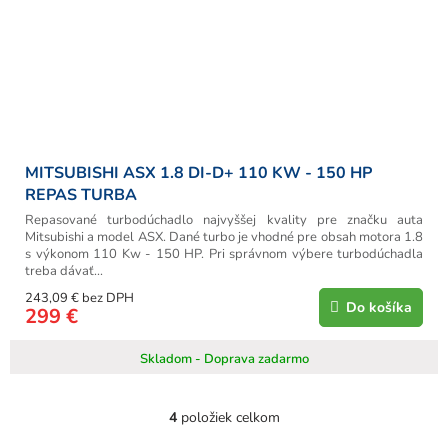
MITSUBISHI ASX 1.8 DI-D+ 110 KW - 150 HP
REPAS TURBA
Repasované turbodúchadlo najvyššej kvality pre značku auta
Mitsubishi a model ASX. Dané turbo je vhodné pre obsah motora 1.8
s výkonom 110 Kw - 150 HP. Pri správnom výbere turbodúchadla
treba dávať...
243,09 € bez DPH
Do košíka
299 €
Skladom - Doprava zadarmo
4
položiek celkom
O
v