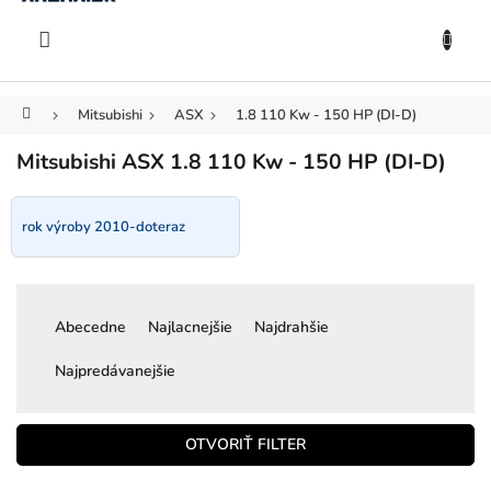
KOŠÍK
Prejsť
na
EUR
obsah
Domov
Mitsubishi
ASX
1.8 110 Kw - 150 HP (DI-D)
Mitsubishi ASX 1.8 110 Kw - 150 HP (DI-D)
rok výroby 2010-doteraz
R
a
Abecedne
Najlacnejšie
Najdrahšie
d
e
Najpredávanejšie
n
i
e
OTVORIŤ FILTER
p