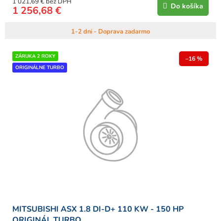
1 021,69 € bez DPH
Do košíka
1 256,68 €
1-2 dni - Doprava zadarmo
ZÁRUKA 2 ROKY
–16 %
ORIGINÁLNE TURBO
MITSUBISHI ASX 1.8 DI-D+ 110 KW - 150 HP
ORIGINÁL TURBO