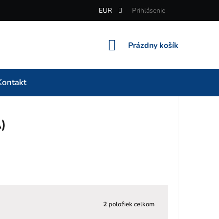
EUR
Prihlásenie
NÁKUPNÝ
Prázdny košík
KOŠÍK
Kontakt
)
2
položiek celkom