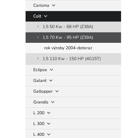
Carisma
Colt
1.5 50 Kw - 68 HP (Z38A)
1.5 70 Kw - 95 HP (Z39A)
rok výroby 2004-doteraz
1.5 110 Kw - 150 HP (4G15T)
Eclipse
Galant
Gallopper
Grandis
L 200
L 300
L 400