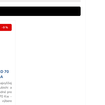
–9 %
-D 70
BA
ajvyššej
ubishi a
odné pre
 70 Kw -
výbere