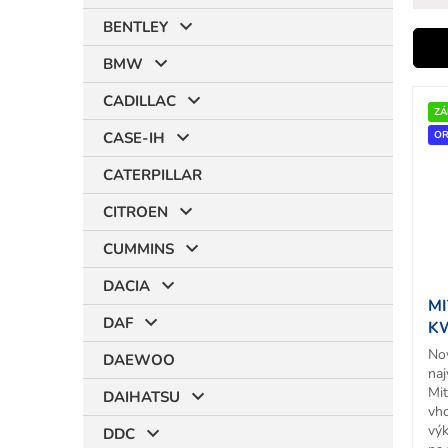
BENTLEY
i
BMW
V
CADILLAC
ý
ZÁ
r
p
OR
CASE-IH
i
CATERPILLAR
s
p
CITROEN
r
t
o
CUMMINS
d
DACIA
u
MI
k
DAF
KW
t
No
o
DAEWOO
na
v
Mit
DAIHATSU
vh
vý
DDC