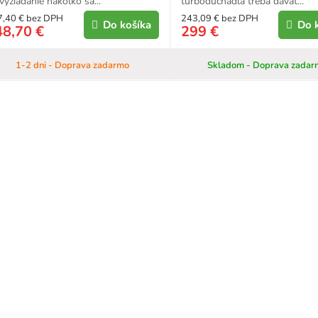
vyžiadanie nakoľko sa...
turbodúchadla treba dávať...
7,40 € bez DPH
243,09 € bez DPH
Do košíka
Do 
48,70 €
299 €
1-2 dni - Doprava zadarmo
Skladom - Doprava zadar
O
v
l
á
d
a
c
i
e
p
r
v
k
y
v
ý
p