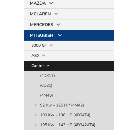
MAZDA
MCLAREN
MERCEDES
MITSUBISHI
3000 GT
ASX
Canter
(4D31T)
(6D31)
(4M40)
92 Kw - 125 HP (4M42)
100 Kw - 136 HP (4D34T4)
105 Kw - 143 HP (4D342AT4)