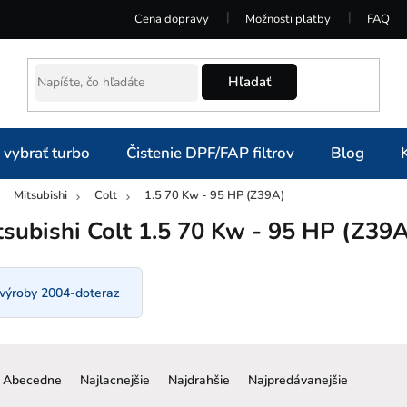
Cena dopravy
Možnosti platby
FAQ
Hľadať
 vybrať turbo
Čistenie DPF/FAP filtrov
Blog
Mitsubishi
Colt
1.5 70 Kw - 95 HP (Z39A)
omov
tsubishi Colt 1.5 70 Kw - 95 HP (Z39A
 výroby 2004-doteraz
R
a
Abecedne
Najlacnejšie
Najdrahšie
Najpredávanejšie
d