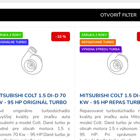
e
n
OTVORIŤ FILTER
e
p
RUKA 2 ROKY
ZÁRUKA 2 ROKY
–16 %
IGINÁLNE TURBO
REPASOVANÉ TURBO
o
VÝMENA STREDU TURBA
d
u
k
o
v
TSUBISHI COLT 1.5 DI-D 70
MITSUBISHI COLT 1.5 DI
 - 95 HP ORIGINÁL TURBO
KW - 95 HP REPAS TUR
vé originálne turbodúchadlo
Repasované turbodúchadlo n
jvyššej kvality pre značku auta
kvality pre značku auta Mits
subishi a model Colt. Dané turbo je
model Colt. Dané turbo je vh
odné pre obsah motora 1.5 s
obsah motora 1.5 s výkonom
konom 70 Kw - 95 HP.Dané turbo je
95 HP. Pri správnom 