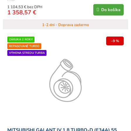
1 104,53 € bez DPH
Do košíka
1 358,57 €
1-2 dni - Doprava zadarmo
ZÁRUKA 2 ROKY
–9 %
REPASOVANÉ TURBO
VÝMENA STREDU TURBA
MITSUBISHI GALANT IV 1.8 TURBO-D (E34A) 55