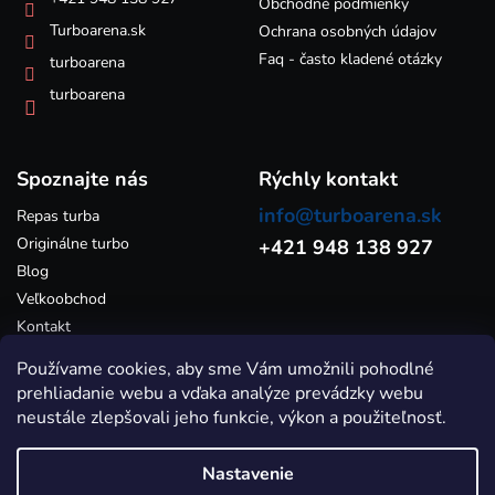
e
Obchodné podmienky
v
k
Turboarena.sk
Ochrana osobných údajov
y
Faq - často kladené otázky
turboarena
v
ý
turboarena
p
i
s
Spoznajte nás
u
Rýchly kontakt
info@turboarena.sk
Repas turba
Originálne turbo
+421 948 138 927
Blog
Veľkoobchod
Kontakt
Používame cookies, aby sme Vám umožnili pohodlné
prehliadanie webu a vďaka analýze prevádzky webu
neustále zlepšovali jeho funkcie, výkon a použiteľnosť.
Nastavenie
Vytvoril Shoptet