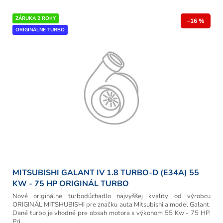
p
r
V
ZÁRUKA 2 ROKY
o
–16 %
ý
ORIGINÁLNE TURBO
d
p
u
i
k
s
t
p
o
r
v
o
d
u
k
t
o
v
MITSUBISHI GALANT IV 1.8 TURBO-D (E34A) 55
KW - 75 HP ORIGINÁL TURBO
Nové originálne turbodúchadlo najvyššej kvality od výrobcu
ORIGINÁL MITSHUBISHI pre značku auta Mitsubishi a model Galant.
Dané turbo je vhodné pre obsah motora s výkonom 55 Kw - 75 HP.
Pri...