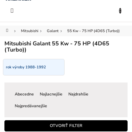
KOŠÍK
Prejsť
na
EUR
obsah
Domov
Mitsubishi
Galant
55 Kw - 75 HP (4D65 (Turbo))
Mitsubishi Galant 55 Kw - 75 HP (4D65
(Turbo))
rok výroby 1988-1992
R
a
Abecedne
Najlacnejšie
Najdrahšie
d
e
Najpredávanejšie
n
i
e
OTVORIŤ FILTER