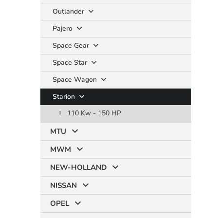
Outlander
Pajero
Space Gear
Space Star
Space Wagon
Starion
110 Kw - 150 HP
MTU
MWM
NEW-HOLLAND
NISSAN
OPEL