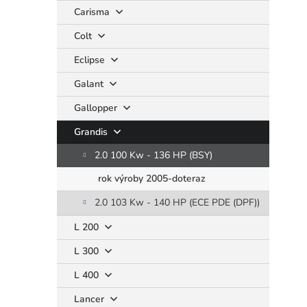
Carisma
Colt
Eclipse
Galant
Gallopper
Grandis
2.0 100 Kw - 136 HP (BSY)
rok výroby 2005-doteraz
2.0 103 Kw - 140 HP (ECE PDE (DPF))
L 200
L 300
L 400
Lancer