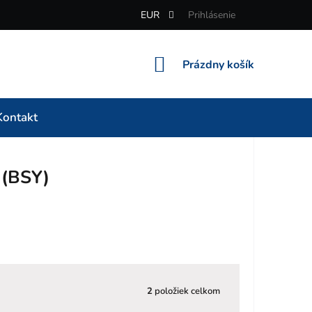
EUR
Prihlásenie
NÁKUPNÝ
Prázdny košík
KOŠÍK
Kontakt
 (BSY)
2
položiek celkom