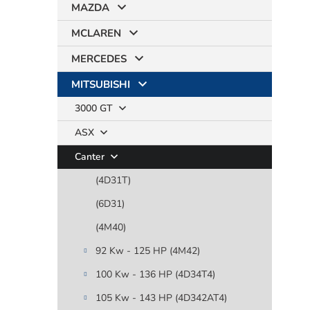
MAZDA
MCLAREN
MERCEDES
MITSUBISHI
3000 GT
ASX
Canter
(4D31T)
(6D31)
(4M40)
92 Kw - 125 HP (4M42)
100 Kw - 136 HP (4D34T4)
105 Kw - 143 HP (4D342AT4)