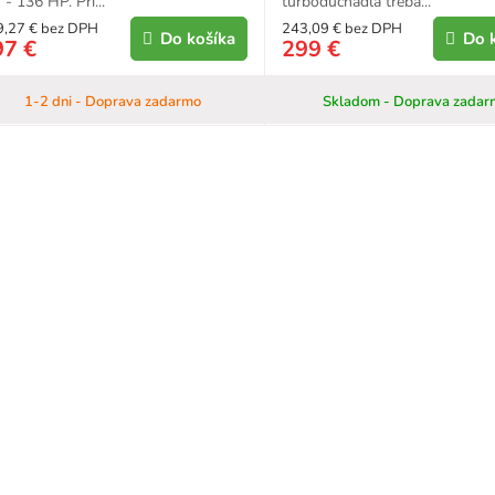
- 136 HP. Pri...
turbodúchadla treba...
9,27 € bez DPH
243,09 € bez DPH
Do košíka
Do 
97 €
299 €
1-2 dni - Doprava zadarmo
Skladom - Doprava zadar
O
v
l
á
d
a
c
i
e
p
r
v
k
y
v
ý
p