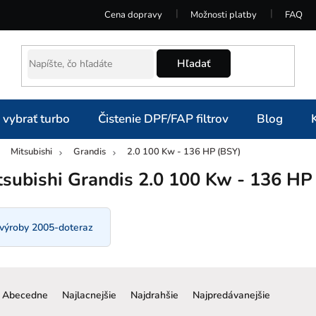
Cena dopravy
Možnosti platby
FAQ
Hľadať
 vybrať turbo
Čistenie DPF/FAP filtrov
Blog
Mitsubishi
Grandis
2.0 100 Kw - 136 HP (BSY)
omov
tsubishi Grandis 2.0 100 Kw - 136 HP
 výroby 2005-doteraz
R
a
Abecedne
Najlacnejšie
Najdrahšie
Najpredávanejšie
d