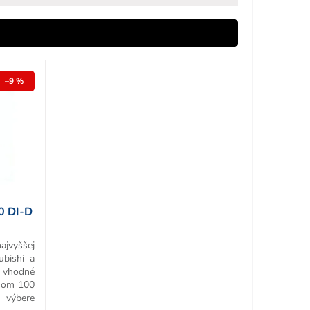
–9 %
0 DI-D
ajvyššej
ubishi a
e vhodné
onom 100
 výbere