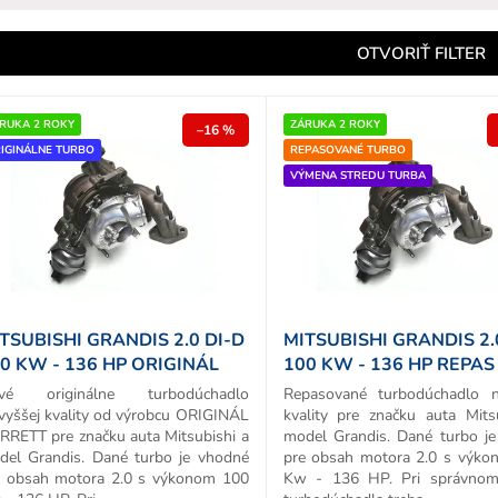
e
n
OTVORIŤ FILTER
e
p
RUKA 2 ROKY
ZÁRUKA 2 ROKY
–16 %
IGINÁLNE TURBO
REPASOVANÉ TURBO
o
VÝMENA STREDU TURBA
d
u
k
o
v
TSUBISHI GRANDIS 2.0 DI-D
MITSUBISHI GRANDIS 2.
0 KW - 136 HP ORIGINÁL
100 KW - 136 HP REPAS
URBO
TURBA
vé originálne turbodúchadlo
Repasované turbodúchadlo n
vyššej kvality od výrobcu ORIGINÁL
kvality pre značku auta Mits
RRETT pre značku auta Mitsubishi a
model Grandis. Dané turbo j
del Grandis. Dané turbo je vhodné
pre obsah motora 2.0 s výk
e obsah motora 2.0 s výkonom 100
Kw - 136 HP. Pri správnom