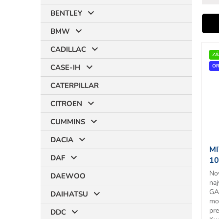
BENTLEY
i
BMW
V
CADILLAC
ý
ZÁ
r
p
OR
CASE-IH
i
CATERPILLAR
s
p
CITROEN
r
t
o
CUMMINS
d
DACIA
u
MI
k
DAF
10
t
T
No
o
DAEWOO
naj
v
GA
DAIHATSU
mo
pr
DDC