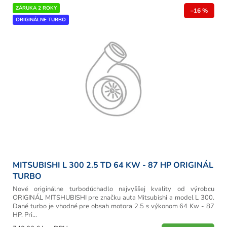
r
V
ZÁRUKA 2 ROKY
o
–16 %
ý
ORIGINÁLNE TURBO
d
p
u
i
k
s
t
p
o
r
v
o
d
u
k
t
o
v
MITSUBISHI L 300 2.5 TD 64 KW - 87 HP ORIGINÁL
TURBO
Nové originálne turbodúchadlo najvyššej kvality od výrobcu
ORIGINÁL MITSHUBISHI pre značku auta Mitsubishi a model L 300.
Dané turbo je vhodné pre obsah motora 2.5 s výkonom 64 Kw - 87
HP. Pri...