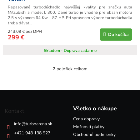
Repasované turbodúchadlo najvyššej kvality pre značku auta
Mitsubishi a model L 300. Dané turbo je vhodné pre obsah motora
2.5 s výkonom 64 Kw - 87 HP. Pri správnom výbere turbodúchadla
treba dávať...
243,09 € bez DPH
Do košíka
299 €
Skladom - Doprava zadarmo
2
položiek celkom
O
v
l
á
Z
d
á
a
p
c
Všetko o nákupe
Kontakt
i
ä
e
Cena dopravy
t
info
@
turboarena.sk
p
i
Možnosti platby
r
e
+421 948 138 927
Obchodné podmienky
v