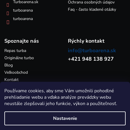
k
Turboarena.sk
Ochrana osobných údajov
y
Faq - často kladené otázky
turboarena
v
ý
turboarena
p
i
s
Spoznajte nás
u
Rýchly kontakt
info@turboarena.sk
Repas turba
Originálne turbo
+421 948 138 927
Blog
Veľkoobchod
Kontakt
Používame cookies, aby sme Vám umožnili pohodlné
prehliadanie webu a vďaka analýze prevádzky webu
neustále zlepšovali jeho funkcie, výkon a použiteľnosť.
Nastavenie
Vytvoril Shoptet