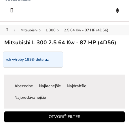
KOŠÍK
Prejsť
na
EUR
obsah
Domov
Mitsubishi
L 300
2.5 64 Kw - 87 HP (4D56)
Mitsubishi L 300 2.5 64 Kw - 87 HP (4D56)
rok výroby 1993-doteraz
R
a
Abecedne
Najlacnejšie
Najdrahšie
d
e
Najpredávanejšie
n
i
e
OTVORIŤ FILTER
p