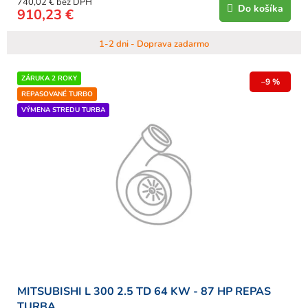
740,02 € bez DPH
Do košíka
910,23 €
1-2 dni - Doprava zadarmo
ZÁRUKA 2 ROKY
–9 %
REPASOVANÉ TURBO
VÝMENA STREDU TURBA
MITSUBISHI L 300 2.5 TD 64 KW - 87 HP REPAS
TURBA