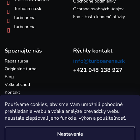
e
Obchodné podmienky
v
k
Turboarena.sk
Ochrana osobných údajov
y
Faq - často kladené otázky
turboarena
v
ý
turboarena
p
i
s
Spoznajte nás
u
Rýchly kontakt
info@turboarena.sk
Repas turba
Originálne turbo
+421 948 138 927
Blog
Veľkoobchod
Kontakt
Používame cookies, aby sme Vám umožnili pohodlné
prehliadanie webu a vďaka analýze prevádzky webu
neustále zlepšovali jeho funkcie, výkon a použiteľnosť.
Nastavenie
Vytvoril Shoptet