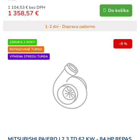
1 104,53 € bez DPH
Do košíka
1 358,57 €
1-2 dni - Doprava zadarmo
ZÁRUKA 2 ROKY
–9 %
REPASOVANÉ TURBO
VÝMENA STREDU TURBA
MITSUBISHI PAJERO I 2.3 TD 62 KW - 84 HP REPAS