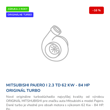
p
r
V
ZÁRUKA 2 ROKY
o
–16 %
ý
ORIGINÁLNE TURBO
d
p
u
i
k
s
t
p
o
r
v
o
d
u
k
t
o
v
MITSUBISHI PAJERO I 2.3 TD 62 KW - 84 HP
ORIGINÁL TURBO
Nové originálne turbodúchadlo najvyššej kvality od výrobcu
ORIGINÁL MITSHUBISHI pre značku auta Mitsubishi a model Pajero.
Dané turbo je vhodné pre obsah motora s výkonom 62 Kw - 84 HP.
Pri...