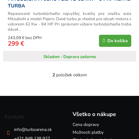
TURBA
Repasované turbodúchadlo najvyššej kvality pre značku auta
Mitsubishi a model Pajero. Dané turbo je vhodné pre obsah motora s
výkonom 62 Kw - 84 HP. Pri správnom výbere turbodúchadla treba
dávať...
243,09 € bez DPH
Do košíka
299 €
Skladom - Doprava zadarmo
2
položiek celkom
O
v
l
á
Z
d
á
a
p
c
Všetko o nákupe
Kontakt
i
ä
e
Cena dopravy
t
info
@
turboarena.sk
p
i
Možnosti platby
r
+421 948 138 927