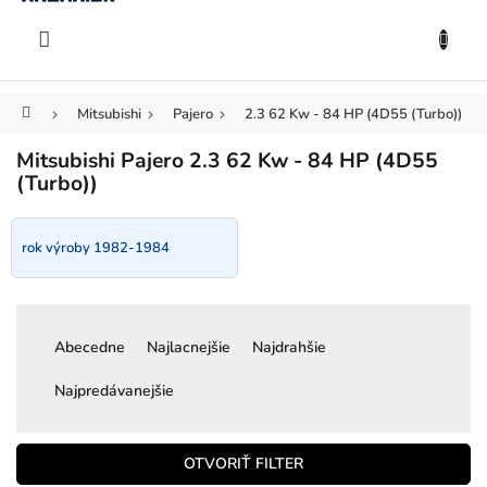
KOŠÍK
Prejsť
na
EUR
obsah
Domov
Mitsubishi
Pajero
2.3 62 Kw - 84 HP (4D55 (Turbo))
Mitsubishi Pajero 2.3 62 Kw - 84 HP (4D55
(Turbo))
rok výroby 1982-1984
R
a
Abecedne
Najlacnejšie
Najdrahšie
d
e
Najpredávanejšie
n
i
e
OTVORIŤ FILTER