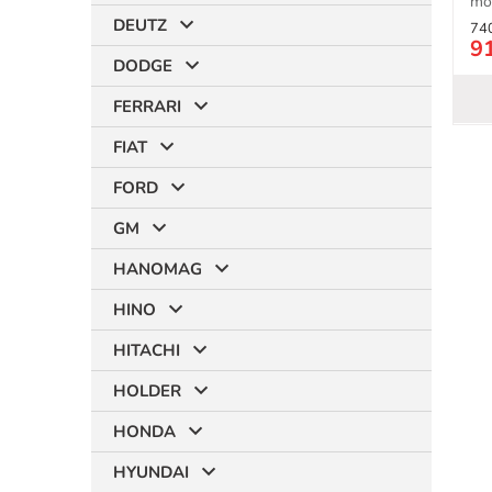
mo
HP.
DEUTZ
74
9
DODGE
FERRARI
FIAT
FORD
GM
HANOMAG
HINO
HITACHI
HOLDER
HONDA
HYUNDAI