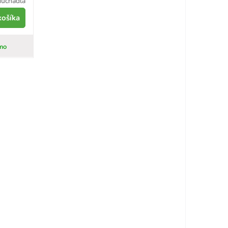
chadla
košíka
mo