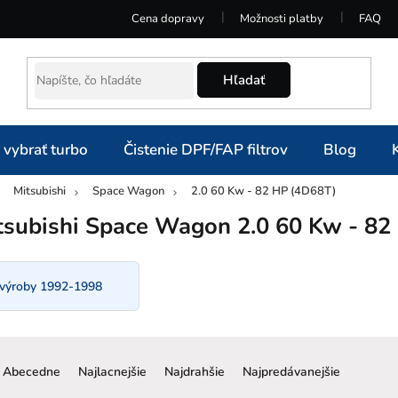
Cena dopravy
Možnosti platby
FAQ
Hľadať
 vybrať turbo
Čistenie DPF/FAP filtrov
Blog
Mitsubishi
Space Wagon
2.0 60 Kw - 82 HP (4D68T)
omov
tsubishi Space Wagon 2.0 60 Kw - 82
 výroby 1992-1998
R
a
Abecedne
Najlacnejšie
Najdrahšie
Najpredávanejšie
d