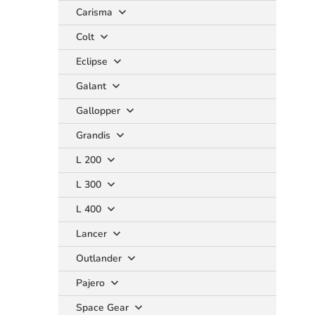
Carisma
Colt
Eclipse
Galant
Gallopper
Grandis
L 200
L 300
L 400
Lancer
Outlander
Pajero
Space Gear