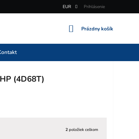
EUR
Prihlásenie
NÁKUPNÝ
Prázdny košík
KOŠÍK
Kontakt
 HP (4D68T)
2
položiek celkom