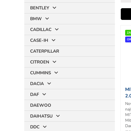
BENTLEY
i
BMW
V
CADILLAC
ý
ZÁ
r
p
OR
CASE-IH
i
CATERPILLAR
s
p
CITROEN
r
t
o
CUMMINS
d
DACIA
u
MI
k
DAF
2.
t
82
No
o
DAEWOO
naj
v
MI
DAIHATSU
Mi
Da
DDC