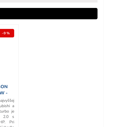
–9 %
GON
KW -
ajvyššej
ubishi a
urbo je
 2.0 s
P. Pri