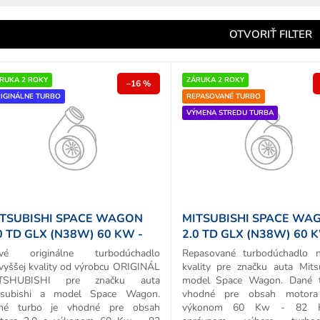
e
n
OTVORIŤ FILTER
e
p
RUKA 2 ROKY
ZÁRUKA 2 ROKY
–16 %
IGINÁLNE TURBO
REPASOVANÉ TURBO
o
VÝMENA STREDU TURBA
d
u
k
o
v
TSUBISHI SPACE WAGON
MITSUBISHI SPACE WA
0 TD GLX (N38W) 60 KW -
2.0 TD GLX (N38W) 60 
 HP ORIGINÁL TURBO
82 HP REPAS TURBA
vé originálne turbodúchadlo
Repasované turbodúchadlo n
vyššej kvality od výrobcu ORIGINÁL
kvality pre značku auta Mits
TSHUBISHI pre značku auta
model Space Wagon. Dané t
tsubishi a model Space Wagon.
vhodné pre obsah motora
né turbo je vhodné pre obsah
výkonom 60 Kw - 82 H