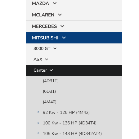
MAZDA
MCLAREN
MERCEDES
MITSUBISHI
3000 GT
ASX
Canter
(4D31T)
(6D31)
(4M40)
92 Kw - 125 HP (4M42)
100 Kw - 136 HP (4D34T4)
105 Kw - 143 HP (4D342AT4)