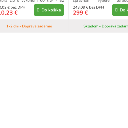
tora 2.0 s výkonom 60 Kw - 82
správnom výbere turbodú
...
treba...
0,02 € bez DPH
243,09 € bez DPH
Do košíka
Do 
10,23 €
299 €
1-2 dni - Doprava zadarmo
Skladom - Doprava zadar
O
v
l
á
d
a
c
i
e
p
r
v
k
y
v
ý
p