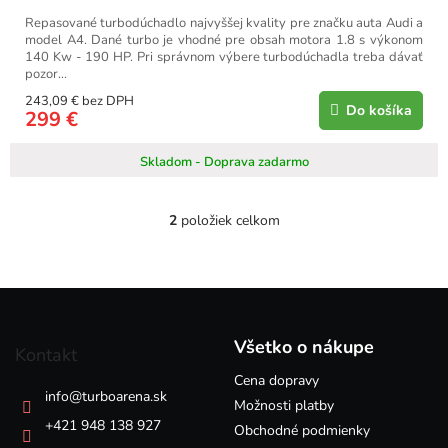
Repasované turbodúchadlo najvyššej kvality pre značku auta Audi a
model A4. Dané turbo je vhodné pre obsah motora 1.8 s výkonom
140 Kw - 190 HP. Pri správnom výbere turbodúchadla treba dávať
pozor...
243,09 € bez DPH
Do košíka
299 €
Skladom - Doprava zadarmo
2
položiek celkom
O
v
l
á
Z
d
á
a
p
c
Všetko o nákupe
Kontakt
i
ä
e
Cena dopravy
t
info
@
turboarena.sk
p
i
Možnosti platby
r
e
+421 948 138 927
Obchodné podmienky
v