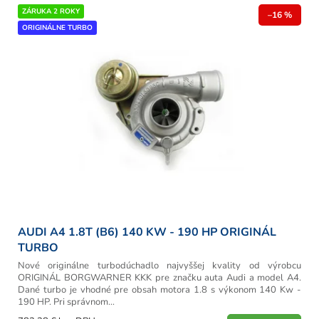
r
V
ZÁRUKA 2 ROKY
o
–16 %
ý
ORIGINÁLNE TURBO
d
p
u
i
k
s
t
p
o
r
v
o
d
u
k
t
o
v
AUDI A4 1.8T (B6) 140 KW - 190 HP ORIGINÁL
TURBO
Nové originálne turbodúchadlo najvyššej kvality od výrobcu
ORIGINÁL BORGWARNER KKK pre značku auta Audi a model A4.
Dané turbo je vhodné pre obsah motora 1.8 s výkonom 140 Kw -
190 HP. Pri správnom...