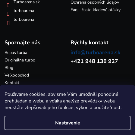
k
Turboarena.sk
Ochrana osobných údajov
y
Faq - často kladené otázky
turboarena
v
ý
turboarena
p
i
s
Spoznajte nás
u
Rýchly kontakt
info@turboarena.sk
Repas turba
Originálne turbo
+421 948 138 927
Blog
Veľkoobchod
Kontakt
Používame cookies, aby sme Vám umožnili pohodlné
prehliadanie webu a vďaka analýze prevádzky webu
neustále zlepšovali jeho funkcie, výkon a použiteľnosť.
Nastavenie
Vytvoril Shoptet