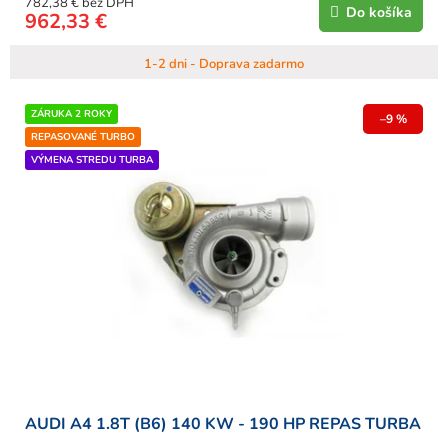
782,38 € bez DPH
Do košíka
962,33 €
1-2 dni - Doprava zadarmo
ZÁRUKA 2 ROKY
–9 %
REPASOVANÉ TURBO
VÝMENA STREDU TURBA
AUDI A4 1.8T (B6) 140 KW - 190 HP REPAS TURBA