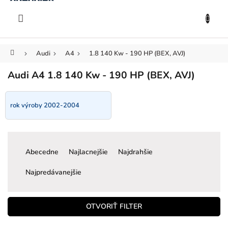
KOŠÍK
Prejsť
na
EUR
obsah
Domov
Audi
A4
1.8 140 Kw - 190 HP (BEX, AVJ)
Audi A4 1.8 140 Kw - 190 HP (BEX, AVJ)
rok výroby 2002-2004
R
a
Abecedne
Najlacnejšie
Najdrahšie
d
e
Najpredávanejšie
n
i
e
OTVORIŤ FILTER
p