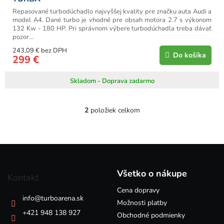
Repasované turbodúchadlo najvyššej kvality pre značku auta Audi a
model A4. Dané turbo je vhodné pre obsah motora 2.7 s výkonom
132 Kw - 180 HP. Pri správnom výbere turbodúchadla treba dávať
pozor...
243,09 € bez DPH
Do košíka
299 €
Skladom - Doprava zadarmo
2
položiek celkom
O
v
l
á
Z
d
á
a
p
c
Všetko o nákupe
Kontakt
i
ä
e
Cena dopravy
t
info
@
turboarena.sk
p
i
Možnosti platby
r
e
+421 948 138 927
Obchodné podmienky
v