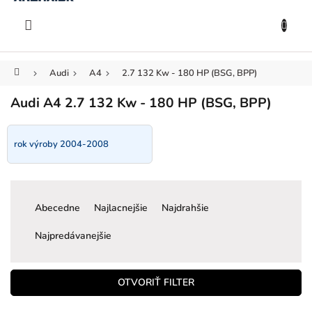
KOŠÍK
Prejsť
na
EUR
obsah
Domov
Audi
A4
2.7 132 Kw - 180 HP (BSG, BPP)
Audi A4 2.7 132 Kw - 180 HP (BSG, BPP)
rok výroby 2004-2008
R
a
Abecedne
Najlacnejšie
Najdrahšie
d
e
Najpredávanejšie
n
i
e
OTVORIŤ FILTER
p