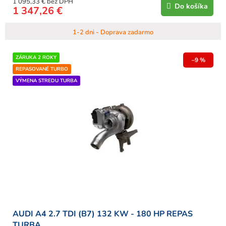
1 095,33 € bez DPH
Do košíka
1 347,26 €
1-2 dni - Doprava zadarmo
ZÁRUKA 2 ROKY
–9 %
REPASOVANÉ TURBO
VÝMENA STREDU TURBA
AUDI A4 2.7 TDI (B7) 132 KW - 180 HP REPAS
TURBA