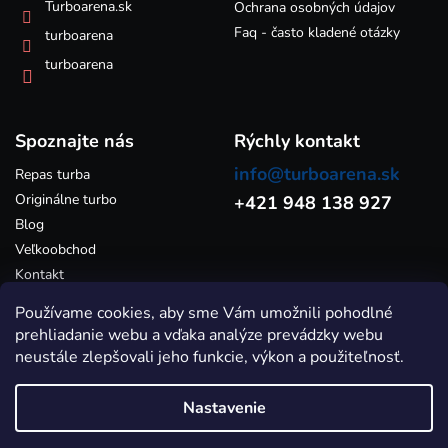
k
Turboarena.sk
Ochrana osobných údajov
y
Faq - často kladené otázky
turboarena
v
ý
turboarena
p
i
s
Spoznajte nás
u
Rýchly kontakt
info@turboarena.sk
Repas turba
Originálne turbo
+421 948 138 927
Blog
Veľkoobchod
Kontakt
Používame cookies, aby sme Vám umožnili pohodlné
prehliadanie webu a vďaka analýze prevádzky webu
neustále zlepšovali jeho funkcie, výkon a použiteľnosť.
Nastavenie
Vytvoril Shoptet