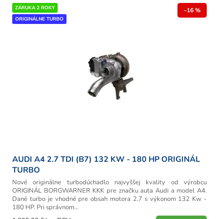
r
V
ZÁRUKA 2 ROKY
o
–16 %
ý
ORIGINÁLNE TURBO
d
p
u
i
k
s
t
p
o
r
v
o
d
u
k
t
o
v
AUDI A4 2.7 TDI (B7) 132 KW - 180 HP ORIGINÁL
TURBO
Nové originálne turbodúchadlo najvyššej kvality od výrobcu
ORIGINÁL BORGWARNER KKK pre značku auta Audi a model A4.
Dané turbo je vhodné pre obsah motora 2.7 s výkonom 132 Kw -
180 HP. Pri správnom...