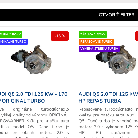
e
n
OTVORIŤ FILTER
e
p
RUKA 2 ROKY
ZÁRUKA 2 ROKY
–16 %
IGINÁLNE TURBO
REPASOVANÉ TURBO
o
VÝMENA STREDU TURBA
d
u
k
o
v
DI Q5 2.0 TDI 125 KW - 170
AUDI Q5 2.0 TDI 125 KW
 ORIGINÁL TURBO
HP REPAS TURBA
vé originálne turbodúchadlo
Repasované turbodúchadlo n
vyššej kvality od výrobcu ORIGINÁL
kvality pre značku auta Audi
RGWARNER KKK pre značku auta
Q5. Dané turbo je vhodné p
di a model Q5. Dané turbo je
motora 2.0 s výkonom 125 K
odné pre obsah motora 2.0 s
HP. Pri správnom v