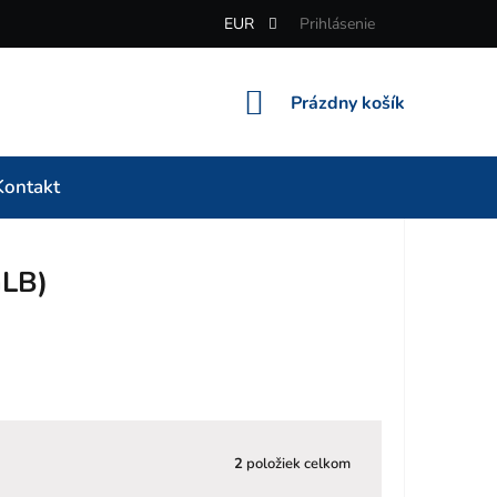
EUR
Prihlásenie
NÁKUPNÝ
Prázdny košík
KOŠÍK
Kontakt
GLB)
2
položiek celkom