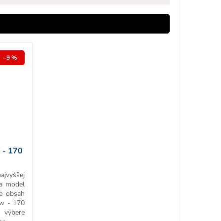
–9 %
 - 170
ajvyššej
 a model
re obsah
w - 170
ýbere