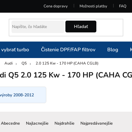
Cena dopravy
Možnosti platby
FAQ
Hľadať
 vybrať turbo
Čistenie DPF/FAP filtrov
Blog
Audi
Q5
2.0 125 Kw - 170 HP (CAHA CGLB)
omov
di Q5 2.0 125 Kw - 170 HP (CAHA C
 výroby 2008-2012
R
a
Abecedne
Najlacnejšie
Najdrahšie
Najpredávanejšie
d