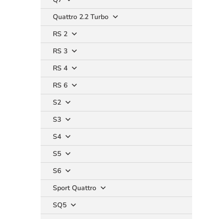
Quattro 2.2 Turbo
RS 2
RS 3
RS 4
RS 6
S2
S3
S4
S5
S6
Sport Quattro
SQ5