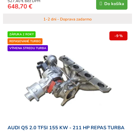
527,40 € bez DPH
Do košíka
648,70 €
1-2 dni - Doprava zadarmo
ZÁRUKA 2 ROKY
–9 %
REPASOVANÉ TURBO
VÝMENA STREDU TURBA
AUDI Q5 2.0 TFSI 155 KW - 211 HP REPAS TURBA