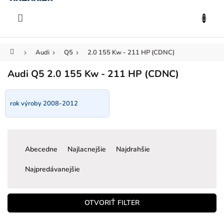
KOŠÍK
Prejsť
na
EUR
obsah
Domov
Audi
Q5
2.0 155 Kw - 211 HP (CDNC)
Audi Q5 2.0 155 Kw - 211 HP (CDNC)
rok výroby 2008-2012
R
a
Abecedne
Najlacnejšie
Najdrahšie
d
e
Najpredávanejšie
n
i
e
OTVORIŤ FILTER
p