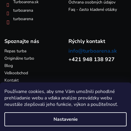
k
Turboarena.sk
Ochrana osobných údajov
y
Faq - často kladené otázky
turboarena
v
ý
turboarena
p
i
s
Spoznajte nás
u
Rýchly kontakt
info@turboarena.sk
Repas turba
Originálne turbo
+421 948 138 927
Blog
Veľkoobchod
Kontakt
Používame cookies, aby sme Vám umožnili pohodlné
prehliadanie webu a vďaka analýze prevádzky webu
neustále zlepšovali jeho funkcie, výkon a použiteľnosť.
Nastavenie
Vytvoril Shoptet