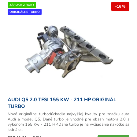
r
V
ZÁRUKA 2 ROKY
o
–16 %
ý
ORIGINÁLNE TURBO
d
p
u
i
k
s
t
p
o
r
v
o
d
u
k
t
o
v
AUDI Q5 2.0 TFSI 155 KW - 211 HP ORIGINÁL
TURBO
Nové originálne turbodúchadlo najvyššej kvality pre značku auta
Audi a model Q5. Dané turbo je vhodné pre obsah motora 2.0 s
výkonom 155 Kw - 211 HP.Dané turbo je na vyžiadanie nakoľko sa
jedná o...