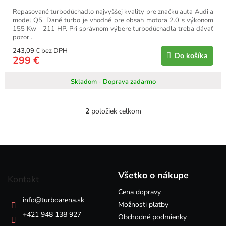
Repasované turbodúchadlo najvyššej kvality pre značku auta Audi a
model Q5. Dané turbo je vhodné pre obsah motora 2.0 s výkonom
155 Kw - 211 HP. Pri správnom výbere turbodúchadla treba dávať
pozor...
243,09 € bez DPH
Do košíka
299 €
Skladom - Doprava zadarmo
2
položiek celkom
O
v
l
á
Z
d
á
a
p
c
Všetko o nákupe
Kontakt
i
ä
e
Cena dopravy
t
info
@
turboarena.sk
p
i
Možnosti platby
r
e
+421 948 138 927
Obchodné podmienky
v