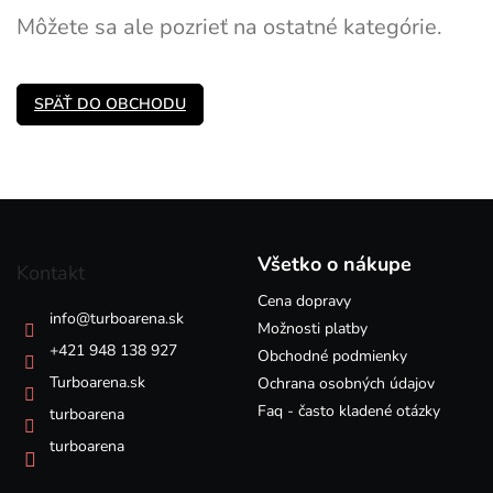
Môžete sa ale pozrieť na ostatné kategórie.
SPÄŤ DO OBCHODU
Z
á
p
Všetko o nákupe
Kontakt
ä
Cena dopravy
t
info
@
turboarena.sk
i
Možnosti platby
e
+421 948 138 927
Obchodné podmienky
Turboarena.sk
Ochrana osobných údajov
Faq - často kladené otázky
turboarena
turboarena