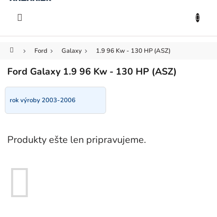
KOŠÍK
Prejsť
na
EUR
obsah
Domov
Ford
Galaxy
1.9 96 Kw - 130 HP (ASZ)
Ford Galaxy 1.9 96 Kw - 130 HP (ASZ)
rok výroby 2003-2006
Produkty ešte len pripravujeme.