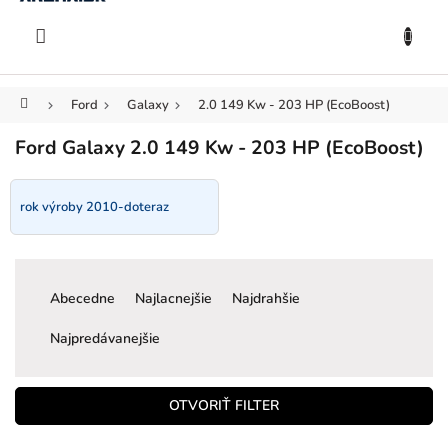
KOŠÍK
Prejsť
na
EUR
obsah
Domov
Ford
Galaxy
2.0 149 Kw - 203 HP (EcoBoost)
Ford Galaxy 2.0 149 Kw - 203 HP (EcoBoost)
rok výroby 2010-doteraz
R
a
Abecedne
Najlacnejšie
Najdrahšie
d
e
Najpredávanejšie
n
i
e
OTVORIŤ FILTER
p