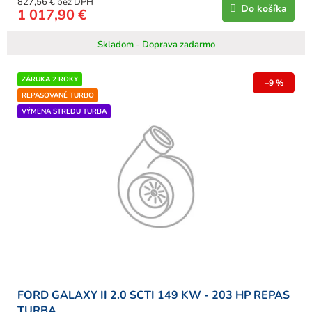
827,56 € bez DPH
Do košíka
1 017,90 €
Skladom - Doprava zadarmo
ZÁRUKA 2 ROKY
–9 %
REPASOVANÉ TURBO
VÝMENA STREDU TURBA
FORD GALAXY II 2.0 SCTI 149 KW - 203 HP REPAS
TURBA