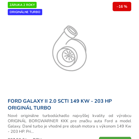
r
V
ZÁRUKA 2 ROKY
o
–16 %
ý
ORIGINÁLNE TURBO
d
p
u
i
k
s
t
p
o
r
v
o
d
u
k
t
o
v
FORD GALAXY II 2.0 SCTI 149 KW - 203 HP
ORIGINÁL TURBO
Nové originálne turbodúchadlo najvyššej kvality od výrobcu
ORIGINÁL BORGWARNER KKK pre značku auta Ford a model
Galaxy. Dané turbo je vhodné pre obsah motora s výkonom 149 Kw
- 203 HP. Pri...