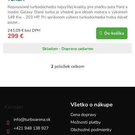
Repasované turbodúchadlo najvyššej kvality pre značku auta Ford a
model Galaxy. Dané turbo je vhodné pre obsah motora s výkonom
149 Kw - 203 HP. Pri správnom výbere turbodúchadla treba dávať
pozor...
243,09 € bez DPH
Do košíka
299 €
Skladom - Doprava zadarmo
2
položiek celkom
O
v
l
á
Z
d
á
a
p
c
Všetko o nákupe
Kontakt
i
ä
e
Cena dopravy
t
info
@
turboarena.sk
p
i
Možnosti platby
r
e
+421 948 138 927
Obchodné podmienky
v