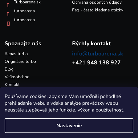
k
Turboarena.sk
Ochrana osobných údajov
y
Faq - často kladené otázky
turboarena
v
ý
turboarena
p
i
s
Spoznajte nás
u
Rýchly kontakt
info@turboarena.sk
Repas turba
Originálne turbo
+421 948 138 927
Blog
Veľkoobchod
Kontakt
Používame cookies, aby sme Vám umožnili pohodlné
prehliadanie webu a vďaka analýze prevádzky webu
neustále zlepšovali jeho funkcie, výkon a použiteľnosť.
Nastavenie
Vytvoril Shoptet