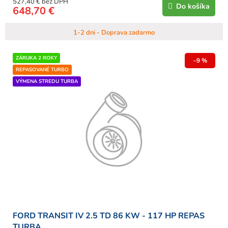
527,40 € bez DPH
Do košíka
648,70 €
1-2 dni - Doprava zadarmo
ZÁRUKA 2 ROKY
–9 %
REPASOVANÉ TURBO
VÝMENA STREDU TURBA
FORD TRANSIT IV 2.5 TD 86 KW - 117 HP REPAS
TURBA