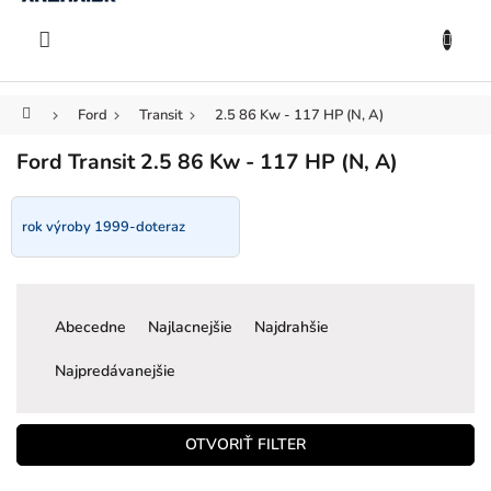
KOŠÍK
Prejsť
na
EUR
obsah
Domov
Ford
Transit
2.5 86 Kw - 117 HP (N, A)
Ford Transit 2.5 86 Kw - 117 HP (N, A)
rok výroby 1999-doteraz
R
a
Abecedne
Najlacnejšie
Najdrahšie
d
e
Najpredávanejšie
n
i
e
OTVORIŤ FILTER
p