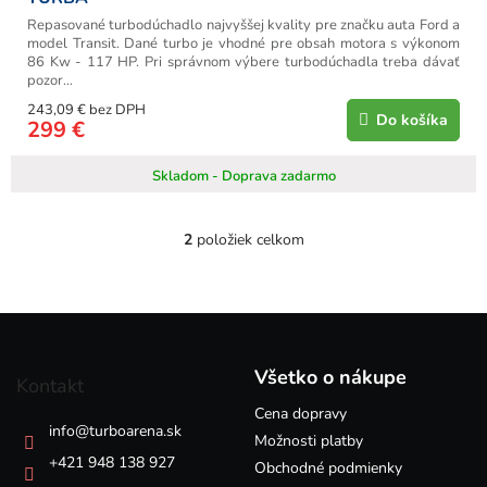
Repasované turbodúchadlo najvyššej kvality pre značku auta Ford a
model Transit. Dané turbo je vhodné pre obsah motora s výkonom
86 Kw - 117 HP. Pri správnom výbere turbodúchadla treba dávať
pozor...
243,09 € bez DPH
Do košíka
299 €
Skladom - Doprava zadarmo
2
položiek celkom
O
v
l
á
Z
d
á
a
p
c
Všetko o nákupe
Kontakt
i
ä
e
Cena dopravy
t
info
@
turboarena.sk
p
i
Možnosti platby
r
e
+421 948 138 927
Obchodné podmienky
v