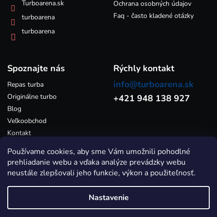
k
Turboarena.sk
Ochrana osobných údajov
y
Faq - často kladené otázky
turboarena
v
ý
turboarena
p
i
s
Spoznajte nás
u
Rýchly kontakt
info@turboarena.sk
Repas turba
Originálne turbo
+421 948 138 927
Blog
Veľkoobchod
Kontakt
Používame cookies, aby sme Vám umožnili pohodlné
prehliadanie webu a vďaka analýze prevádzky webu
neustále zlepšovali jeho funkcie, výkon a použiteľnosť.
Nastavenie
Vytvoril Shoptet