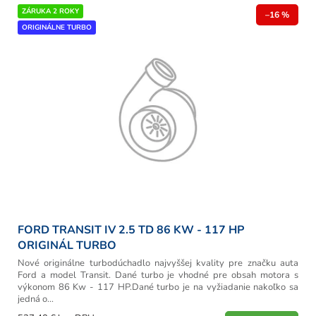
r
V
ZÁRUKA 2 ROKY
o
–16 %
ý
ORIGINÁLNE TURBO
d
p
u
i
k
s
t
p
o
r
v
o
d
u
k
t
o
v
FORD TRANSIT IV 2.5 TD 86 KW - 117 HP
ORIGINÁL TURBO
Nové originálne turbodúchadlo najvyššej kvality pre značku auta
Ford a model Transit. Dané turbo je vhodné pre obsah motora s
výkonom 86 Kw - 117 HP.Dané turbo je na vyžiadanie nakoľko sa
jedná o...