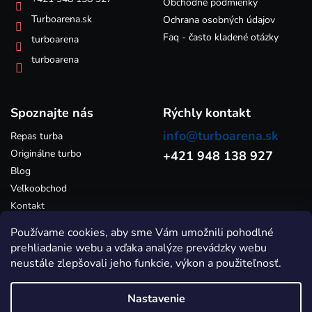
e
Obchodné podmienky
v
k
Turboarena.sk
Ochrana osobných údajov
y
Faq - často kladené otázky
turboarena
v
ý
turboarena
p
i
s
Spoznajte nás
u
Rýchly kontakt
info@turboarena.sk
Repas turba
Originálne turbo
+421 948 138 927
Blog
Veľkoobchod
Kontakt
Používame cookies, aby sme Vám umožnili pohodlné
prehliadanie webu a vďaka analýze prevádzky webu
neustále zlepšovali jeho funkcie, výkon a použiteľnosť.
Nastavenie
Vytvoril Shoptet