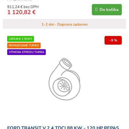
911,24 € bez DPH
Do košíka
1 120,82 €
1-2 dni - Doprava zadarmo
ZÁRUKA 2 ROKY
–9 %
REPASOVANÉ TURBO
VÝMENA STREDU TURBA
FORD TRANSIT V 2.4 TDCI 88 KW - 120 HP REPAS