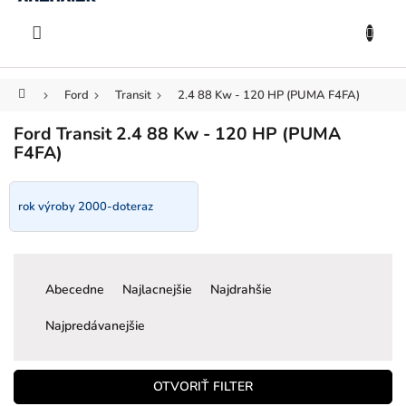
KOŠÍK
Prejsť
na
EUR
obsah
Domov
Ford
Transit
2.4 88 Kw - 120 HP (PUMA F4FA)
Ford Transit 2.4 88 Kw - 120 HP (PUMA
F4FA)
rok výroby 2000-doteraz
R
a
Abecedne
Najlacnejšie
Najdrahšie
d
e
Najpredávanejšie
n
i
e
OTVORIŤ FILTER