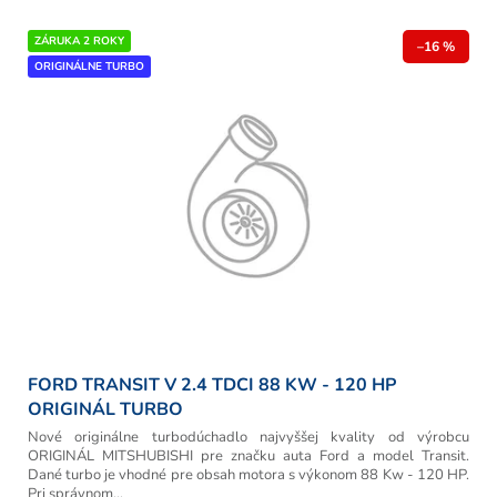
p
r
V
ZÁRUKA 2 ROKY
o
–16 %
ý
ORIGINÁLNE TURBO
d
p
u
i
k
s
t
p
o
r
v
o
d
u
k
t
o
v
FORD TRANSIT V 2.4 TDCI 88 KW - 120 HP
ORIGINÁL TURBO
Nové originálne turbodúchadlo najvyššej kvality od výrobcu
ORIGINÁL MITSHUBISHI pre značku auta Ford a model Transit.
Dané turbo je vhodné pre obsah motora s výkonom 88 Kw - 120 HP.
Pri správnom...