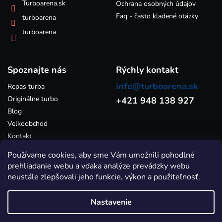
k
Turboarena.sk
Ochrana osobných údajov
y
Faq - často kladené otázky
turboarena
v
ý
turboarena
p
i
s
Spoznajte nás
u
Rýchly kontakt
info@turboarena.sk
Repas turba
Originálne turbo
+421 948 138 927
Blog
Veľkoobchod
Kontakt
Používame cookies, aby sme Vám umožnili pohodlné
prehliadanie webu a vďaka analýze prevádzky webu
neustále zlepšovali jeho funkcie, výkon a použiteľnosť.
Nastavenie
Vytvoril Shoptet