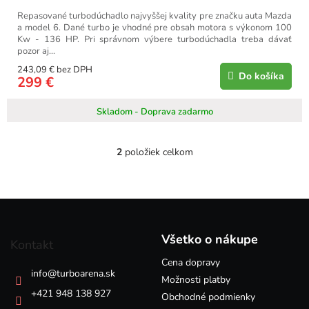
Repasované turbodúchadlo najvyššej kvality pre značku auta Mazda
a model 6. Dané turbo je vhodné pre obsah motora s výkonom 100
Kw - 136 HP. Pri správnom výbere turbodúchadla treba dávať
pozor aj...
243,09 € bez DPH
Do košíka
299 €
Skladom - Doprava zadarmo
2
položiek celkom
O
v
l
á
Z
d
á
a
p
c
Všetko o nákupe
Kontakt
i
ä
e
Cena dopravy
t
info
@
turboarena.sk
p
i
Možnosti platby
r
e
+421 948 138 927
Obchodné podmienky
v