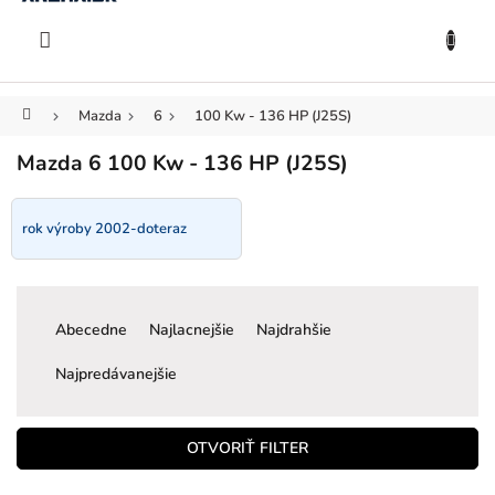
KOŠÍK
Prejsť
na
EUR
obsah
Domov
Mazda
6
100 Kw - 136 HP (J25S)
Mazda 6 100 Kw - 136 HP (J25S)
rok výroby 2002-doteraz
R
a
Abecedne
Najlacnejšie
Najdrahšie
d
e
Najpredávanejšie
n
i
e
OTVORIŤ FILTER
p