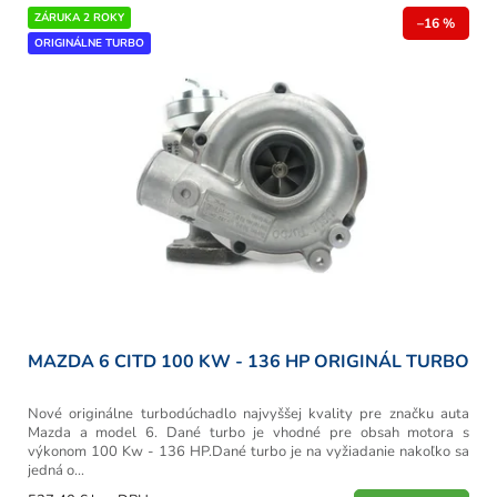
r
V
ZÁRUKA 2 ROKY
o
–16 %
ý
ORIGINÁLNE TURBO
d
p
u
i
k
s
t
p
o
r
v
o
d
u
k
t
o
v
MAZDA 6 CITD 100 KW - 136 HP ORIGINÁL TURBO
Nové originálne turbodúchadlo najvyššej kvality pre značku auta
Mazda a model 6. Dané turbo je vhodné pre obsah motora s
výkonom 100 Kw - 136 HP.Dané turbo je na vyžiadanie nakoľko sa
jedná o...