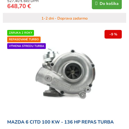
527,40 € bez DPH
Do košíka
648,70 €
1-2 dni - Doprava zadarmo
ZÁRUKA 2 ROKY
–9 %
REPASOVANÉ TURBO
VÝMENA STREDU TURBA
MAZDA 6 CITD 100 KW - 136 HP REPAS TURBA