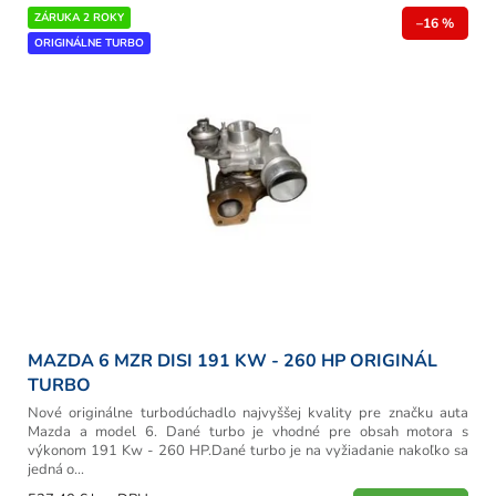
r
V
ZÁRUKA 2 ROKY
o
–16 %
ý
ORIGINÁLNE TURBO
d
p
u
i
k
s
t
p
o
r
v
o
d
u
k
t
o
v
MAZDA 6 MZR DISI 191 KW - 260 HP ORIGINÁL
TURBO
Nové originálne turbodúchadlo najvyššej kvality pre značku auta
Mazda a model 6. Dané turbo je vhodné pre obsah motora s
výkonom 191 Kw - 260 HP.Dané turbo je na vyžiadanie nakoľko sa
jedná o...