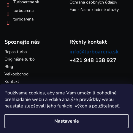
k
Turboarena.sk
Ochrana osobných údajov
y
Faq - často kladené otázky
turboarena
v
ý
turboarena
p
i
s
Spoznajte nás
u
Rýchly kontakt
info@turboarena.sk
Repas turba
Originálne turbo
+421 948 138 927
Blog
Veľkoobchod
Kontakt
Používame cookies, aby sme Vám umožnili pohodlné
prehliadanie webu a vďaka analýze prevádzky webu
neustále zlepšovali jeho funkcie, výkon a použiteľnosť.
Nastavenie
Vytvoril Shoptet