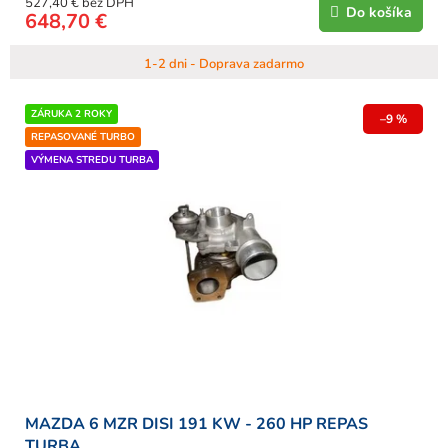
527,40 € bez DPH
Do košíka
648,70 €
1-2 dni - Doprava zadarmo
ZÁRUKA 2 ROKY
–9 %
REPASOVANÉ TURBO
VÝMENA STREDU TURBA
MAZDA 6 MZR DISI 191 KW - 260 HP REPAS
TURBA