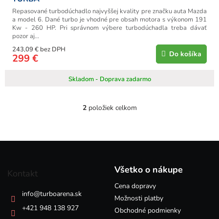
Repasované turbodúchadlo najvyššej kvality pre značku auta Mazda
a model 6. Dané turbo je vhodné pre obsah motora s výkonom 191
Kw - 260 HP. Pri správnom výbere turbodúchadla treba dávať
pozor aj...
243,09 € bez DPH
Do košíka
299 €
Skladom - Doprava zadarmo
2
položiek celkom
O
v
l
á
Z
d
á
a
p
c
Všetko o nákupe
Kontakt
i
ä
e
Cena dopravy
t
info
@
turboarena.sk
p
i
Možnosti platby
r
e
+421 948 138 927
Obchodné podmienky
v