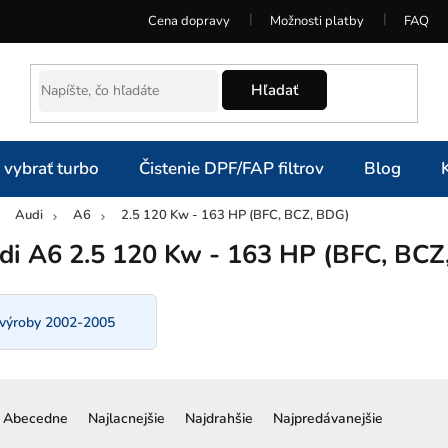
Cena dopravy
Možnosti platby
FAQ
Hľadať
 vybrať turbo
Čistenie DPF/FAP filtrov
Blog
Audi
A6
2.5 120 Kw - 163 HP (BFC, BCZ, BDG)
omov
di A6 2.5 120 Kw - 163 HP (BFC, BCZ
 výroby 2002-2005
R
a
Abecedne
Najlacnejšie
Najdrahšie
Najpredávanejšie
d