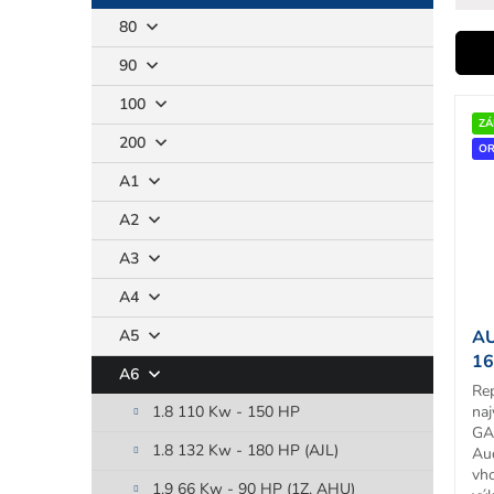
80
i
90
V
100
ý
ZÁ
r
200
p
OR
i
A1
s
A2
p
r
t
A3
o
d
A4
u
A5
AU
k
16
t
A6
Re
o
1.8 110 Kw - 150 HP
naj
v
GA
1.8 132 Kw - 180 HP (AJL)
Au
vh
1.9 66 Kw - 90 HP (1Z, AHU)