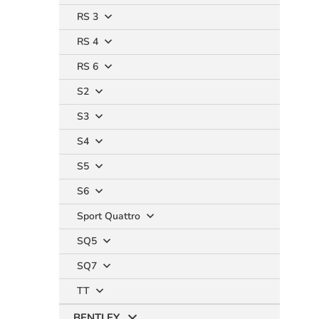
RS 3
RS 4
RS 6
S2
S3
S4
S5
S6
Sport Quattro
SQ5
SQ7
TT
BENTLEY