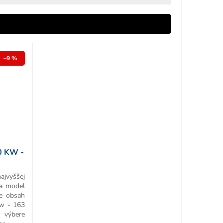
–9 %
0 KW -
ajvyššej
 a model
re obsah
w - 163
ýbere