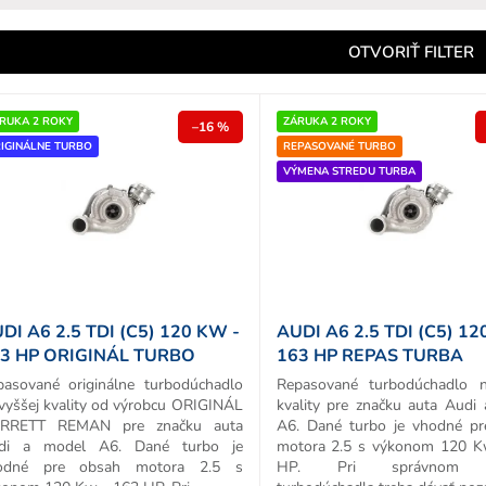
e
n
OTVORIŤ FILTER
e
p
RUKA 2 ROKY
ZÁRUKA 2 ROKY
–16 %
IGINÁLNE TURBO
REPASOVANÉ TURBO
o
VÝMENA STREDU TURBA
d
u
k
o
v
DI A6 2.5 TDI (C5) 120 KW -
AUDI A6 2.5 TDI (C5) 12
3 HP ORIGINÁL TURBO
163 HP REPAS TURBA
pasované originálne turbodúchadlo
Repasované turbodúchadlo n
vyššej kvality od výrobcu ORIGINÁL
kvality pre značku auta Audi
RRETT REMAN pre značku auta
A6. Dané turbo je vhodné p
di a model A6. Dané turbo je
motora 2.5 s výkonom 120 K
odné pre obsah motora 2.5 s
HP. Pri správnom v