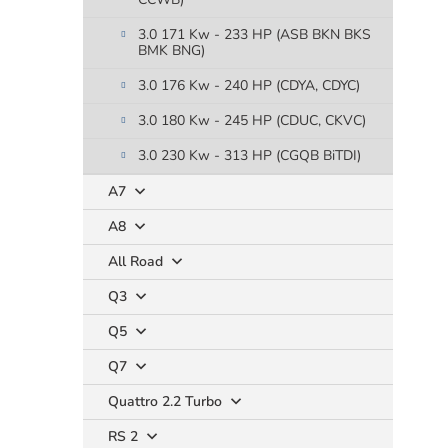
3.0 171 Kw - 233 HP (ASB BKN BKS
BMK BNG)
3.0 176 Kw - 240 HP (CDYA, CDYC)
3.0 180 Kw - 245 HP (CDUC, CKVC)
3.0 230 Kw - 313 HP (CGQB BiTDI)
A7
A8
All Road
Q3
Q5
Q7
Quattro 2.2 Turbo
RS 2