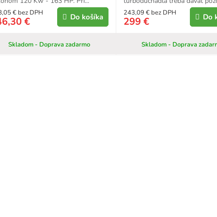
onom 120 Kw - 163 HP. Pri...
turbodúchadla treba dávať pozor
8,05 € bez DPH
243,09 € bez DPH
Do košíka
Do 
46,30 €
299 €
Skladom - Doprava zadarmo
Skladom - Doprava zadar
O
v
l
á
d
a
c
i
e
p
r
v
k
y
v
ý
p