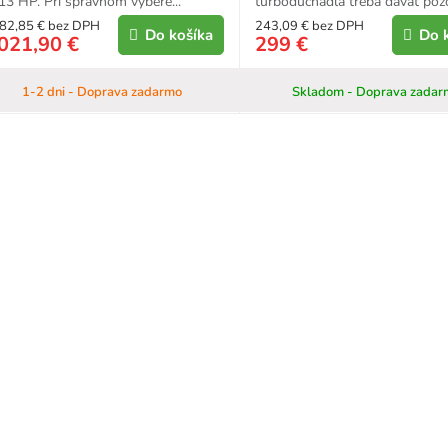
13 HP. Pri správnom výbere...
turbodúchadla treba dávať pozor
82,85 € bez DPH
243,09 € bez DPH
Do košíka
Do 
021,90 €
299 €
1-2 dni - Doprava zadarmo
Skladom - Doprava zadar
O
v
l
á
d
a
c
i
e
p
r
v
k
y
v
ý
p