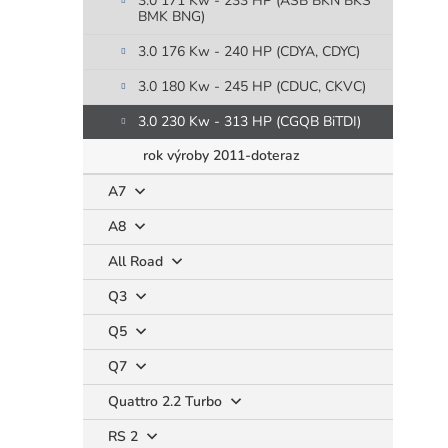
3.0 171 Kw - 233 HP (ASB BKN BKS
BMK BNG)
3.0 176 Kw - 240 HP (CDYA, CDYC)
3.0 180 Kw - 245 HP (CDUC, CKVC)
3.0 230 Kw - 313 HP (CGQB BiTDI)
rok výroby 2011-doteraz
A7
A8
All Road
Q3
Q5
Q7
Quattro 2.2 Turbo
RS 2