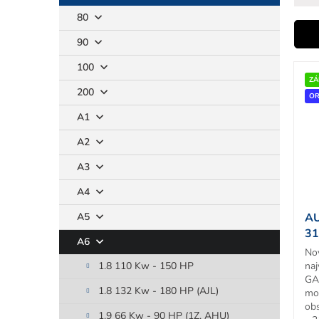
80
i
90
V
100
ý
ZÁ
r
200
p
OR
i
A1
s
A2
p
r
t
A3
o
d
A4
u
A5
AU
k
31
t
A6
No
o
1.8 110 Kw - 150 HP
naj
v
GA
1.8 132 Kw - 180 HP (AJL)
mo
ob
1.9 66 Kw - 90 HP (1Z, AHU)