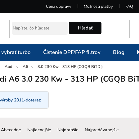
Cena dopravy
Možnosti platby
FAQ
Hľadať
 vybrať turbo
Čistenie DPF/FAP filtrov
Blog
Audi
A6
3.0 230 Kw - 313 HP (CGQB BiTDI)
omov
di A6 3.0 230 Kw - 313 HP (CGQB Bi
 výroby 2011-doteraz
R
a
Abecedne
Najlacnejšie
Najdrahšie
Najpredávanejšie
d