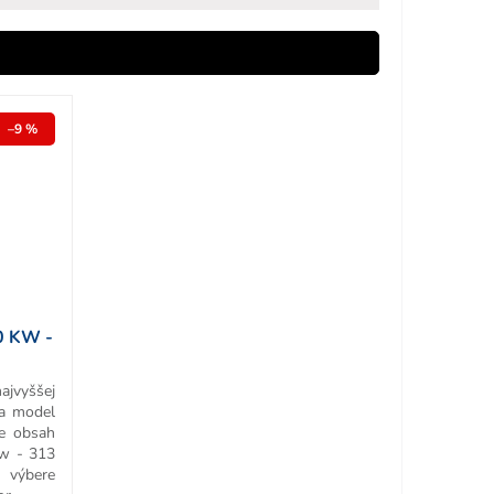
–9 %
0 KW -
ajvyššej
 a model
re obsah
w - 313
ýbere