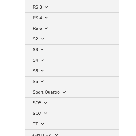
RS 3
RS 4
RS 6
S2
S3
S4
S5
S6
Sport Quattro
SQ5
SQ7
TT
BENTLEY