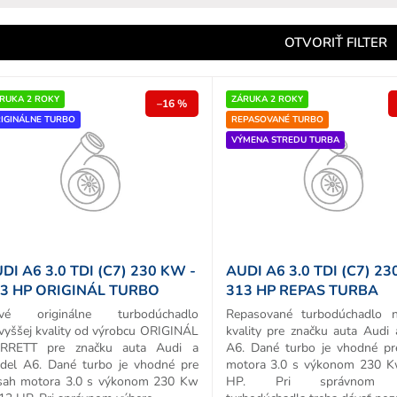
e
n
OTVORIŤ FILTER
e
p
RUKA 2 ROKY
ZÁRUKA 2 ROKY
–16 %
IGINÁLNE TURBO
REPASOVANÉ TURBO
o
VÝMENA STREDU TURBA
d
u
k
o
v
DI A6 3.0 TDI (C7) 230 KW -
AUDI A6 3.0 TDI (C7) 23
3 HP ORIGINÁL TURBO
313 HP REPAS TURBA
vé originálne turbodúchadlo
Repasované turbodúchadlo n
vyššej kvality od výrobcu ORIGINÁL
kvality pre značku auta Audi
RRETT pre značku auta Audi a
A6. Dané turbo je vhodné p
del A6. Dané turbo je vhodné pre
motora 3.0 s výkonom 230 K
sah motora 3.0 s výkonom 230 Kw
HP. Pri správnom v