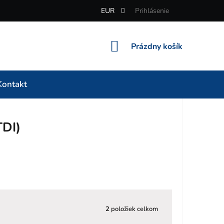
EUR
Prihlásenie
NÁKUPNÝ
Prázdny košík
KOŠÍK
Kontakt
TDI)
2
položiek celkom