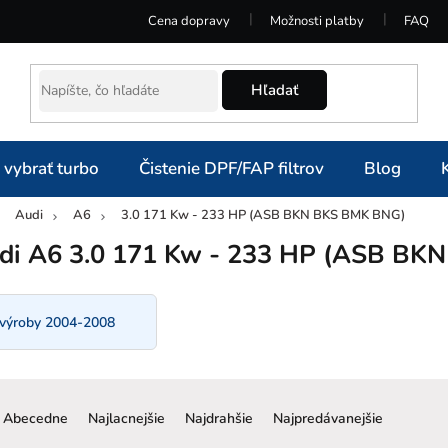
Cena dopravy
Možnosti platby
FAQ
Hľadať
 vybrať turbo
Čistenie DPF/FAP filtrov
Blog
Audi
A6
3.0 171 Kw - 233 HP (ASB BKN BKS BMK BNG)
omov
di A6 3.0 171 Kw - 233 HP (ASB BK
 výroby 2004-2008
R
a
Abecedne
Najlacnejšie
Najdrahšie
Najpredávanejšie
d