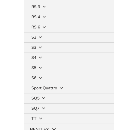
RS 3
RS 4
RS 6
S2
S3
S4
S5
S6
Sport Quattro
SQ5
SQ7
TT
BENTLEY