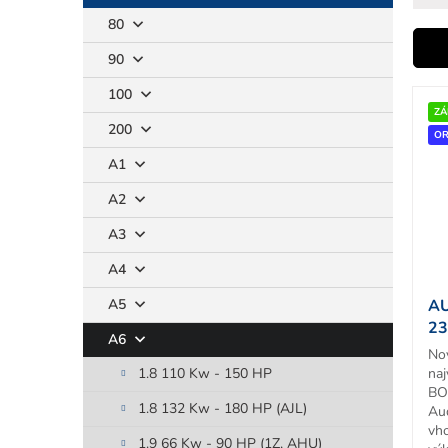
80
i
90
V
100
ý
ZÁ
r
200
p
OR
i
A1
s
A2
p
r
t
A3
o
d
A4
u
A5
AU
k
23
t
A6
No
o
1.8 110 Kw - 150 HP
naj
v
BO
1.8 132 Kw - 180 HP (AJL)
Au
vh
1.9 66 Kw - 90 HP (1Z, AHU)