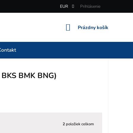
EUR
Prihlásenie
NÁKUPNÝ
Prázdny košík
KOŠÍK
Kontakt
N BKS BMK BNG)
2
položiek celkom