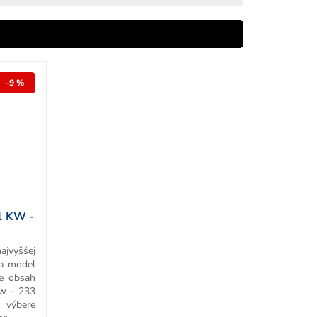
–9 %
1 KW -
ajvyššej
 a model
re obsah
w - 233
ýbere