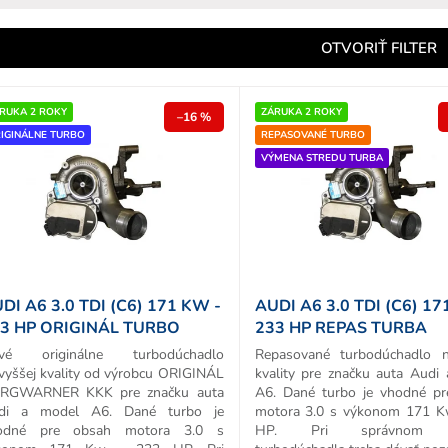
e
n
OTVORIŤ FILTER
e
p
RUKA 2 ROKY
ZÁRUKA 2 ROKY
–16 %
IGINÁLNE TURBO
REPASOVANÉ TURBO
o
VÝMENA STREDU TURBA
d
u
k
o
v
DI A6 3.0 TDI (C6) 171 KW -
AUDI A6 3.0 TDI (C6) 17
3 HP ORIGINÁL TURBO
233 HP REPAS TURBA
vé originálne turbodúchadlo
Repasované turbodúchadlo n
vyššej kvality od výrobcu ORIGINÁL
kvality pre značku auta Audi
RGWARNER KKK pre značku auta
A6. Dané turbo je vhodné p
di a model A6. Dané turbo je
motora 3.0 s výkonom 171 K
odné pre obsah motora 3.0 s
HP. Pri správnom v