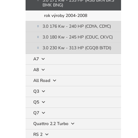
3.0 171 Kw - 233 HP (ASB BKN BKS
BMK BNG)
rok výroby 2004-2008
3.0 176 Kw - 240 HP (CDYA, CDYC)
3.0 180 Kw - 245 HP (CDUC, CKVC)
3.0 230 Kw - 313 HP (CGQB BiTDI)
A7
A8
All Road
Q3
Q5
Q7
Quattro 2.2 Turbo
RS 2