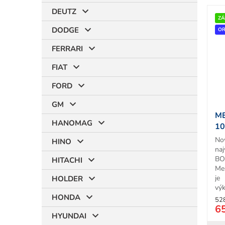
V
DEUTZ
ý
ZÁ
r
DODGE
p
OR
i
FERRARI
s
p
FIAT
r
t
FORD
o
d
GM
u
M
k
HANOMAG
10
t
T
No
o
HINO
naj
v
BO
HITACHI
Me
je
HOLDER
výk
HONDA
52
6
HYUNDAI