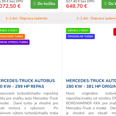
1,95 € bez DPH
527,40 € bez DPH
Do košíka
Do 
072,50 €
648,70 €
1-2 dni - Doprava zadarmo
1-2 dni - Doprava zadar
RUKA 2 ROKY
ZÁRUKA 2 ROKY
PASOVANÉ TURBO
ORIGINÁLNE TURBO
MENA STREDU TURBA
ERCEDES-TRUCK AUTOBUS
MERCEDES-TRUCK AUT
0 KW - 299 HP REPAS
280 KW - 381 HP ORIGI
URBA
TURBO
pasované turbodúchadlo najvyššej
Nové originálne turbodú
lity pre značku auta Mercedes-Truck
najvyššej kvality od výrobcu 
model . Dané turbo je vhodné pre
BORGWARNER KKK pre znač
sah motora s výkonom . Pri
Mercedes-Truck a model . Da
rávnom výbere turbodúchadla treba
je vhodné pre obsah mo