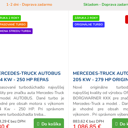
1-2 dni - Doprava zadarmo
Skladom - Doprava zadar
RUKA 2 ROKY
ZÁRUKA 2 ROKY
PASOVANÉ TURBO
ORIGINÁLNE TURBO
MENA STREDU TURBA
ERCEDES-TRUCK AUTOBUS
MERCEDES-TRUCK AUT
4 KW - 250 HP REPAS
205 KW - 279 HP ORIGI
URBA
TURBO
pasované turbodúchadlo najvyššej
Nové originálne turbodú
lity pre značku auta Mercedes-Truck
najvyššej kvality od výrobcu 
model AUTOBUS. Dané turbo je
BORGWARNER KKK pre znač
odné pre obsah motora s výkonom
Mercedes-Truck a model . Da
4 Kw - 250 HP. Pri správnom
je vhodné pre obsah mo
ere turbodúchadla treba...
výkonom . Pri správnom výbere.
8,29 € bez DPH
883,62 € bez DPH
Do košíka
Do 
30 €
1 086,85 €