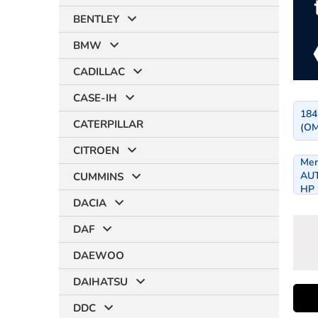
BENTLEY
BMW
CADILLAC
CASE-IH
184
CATERPILLAR
(O
CITROEN
Mer
AUT
CUMMINS
HP 
DACIA
DAF
DAEWOO
DAIHATSU
i
DDC