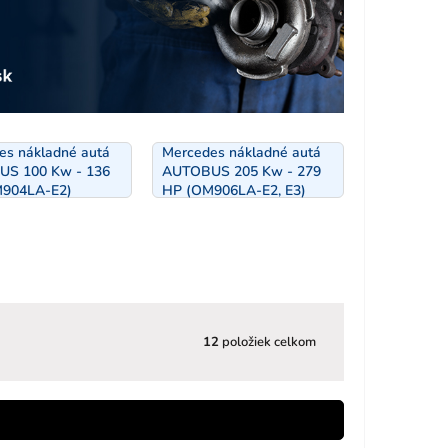
es nákladné autá
Mercedes nákladné autá
S 100 Kw - 136
AUTOBUS 205 Kw - 279
904LA-E2)
HP (OM906LA-E2, E3)
12
položiek celkom