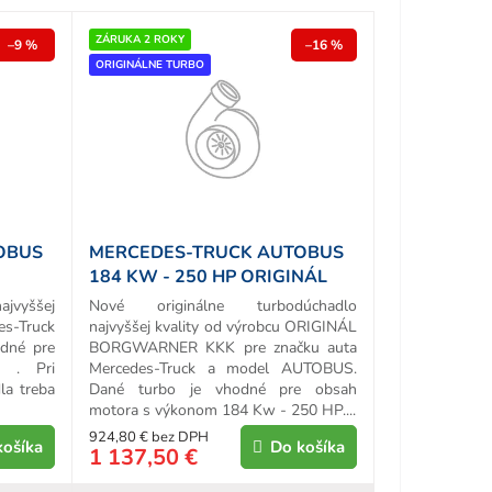
ZÁRUKA 2 ROKY
–9 %
–16 %
ORIGINÁLNE TURBO
OBUS
MERCEDES-TRUCK AUTOBUS
184 KW - 250 HP ORIGINÁL
TURBO
ajvyššej
Nové originálne turbodúchadlo
es-Truck
najvyššej kvality od výrobcu ORIGINÁL
odné pre
BORGWARNER KKK pre značku auta
 . Pri
Mercedes-Truck a model AUTOBUS.
la treba
Dané turbo je vhodné pre obsah
motora s výkonom 184 Kw - 250 HP....
924,80 € bez DPH
košíka
Do košíka
1 137,50 €