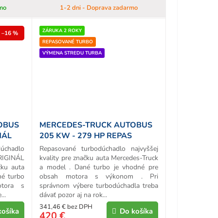
mo
1-2 dni - Doprava zadarmo
ZÁRUKA 2 ROKY
–16 %
REPASOVANÉ TURBO
VÝMENA STREDU TURBA
OBUS
MERCEDES-TRUCK AUTOBUS
NÁL
205 KW - 279 HP REPAS
TURBA
chadlo
Repasované turbodúchadlo najvyššej
ORIGINÁL
kvality pre značku auta Mercedes-Truck
ku auta
a model . Dané turbo je vhodné pre
né turbo
obsah motora s výkonom . Pri
tora s
správnom výbere turbodúchadla treba
..
dávať pozor aj na rok...
341,46 € bez DPH
košíka
Do košíka
420 €