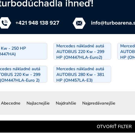
Mercedes nákladné autá
Merced
 Kw - 250 HP
AUTOBUS 220 Kw - 299
AUTOBU
M447HA)
HP (OM447HLA-Euro2)
HP (OM
cedes nákladné autá
Mercedes nákladné autá
OBUS 220 Kw - 299
AUTOBUS 280 Kw - 381
(OM447HLA-Euro 2)
HP (OM457LA-E3)
R
a
Abecedne
Najlacnejšie
Najdrahšie
Najpredávanejšie
d
e
n
OTVORIŤ FILTER