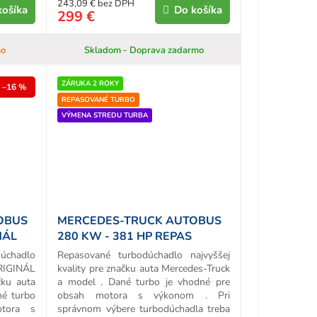
243,09 € bez DPH
košíka
Do košíka
299 €
mo
Skladom - Doprava zadarmo
ZÁRUKA 2 ROKY
–16 %
REPASOVANÉ TURBO
VÝMENA STREDU TURBA
OBUS
MERCEDES-TRUCK AUTOBUS
NÁL
280 KW - 381 HP REPAS
TURBA
chadlo
Repasované turbodúchadlo najvyššej
ORIGINÁL
kvality pre značku auta Mercedes-Truck
ku auta
a model . Dané turbo je vhodné pre
né turbo
obsah motora s výkonom . Pri
tora s
správnom výbere turbodúchadla treba