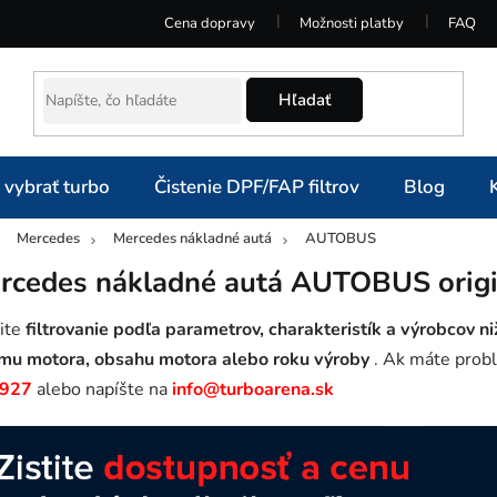
Cena dopravy
Možnosti platby
FAQ
Hľadať
 vybrať turbo
Čistenie DPF/FAP filtrov
Blog
Mercedes
Mercedes nákladné autá
AUTOBUS
omov
rcedes nákladné autá AUTOBUS origin
ite
filtrovanie podľa parametrov, charakteristík a výrobcov ni
mu motora, obsahu motora alebo roku výroby
. Ak máte probl
 927
alebo napíšte na
info@turboarena.sk