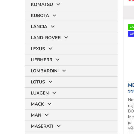
KOMATSU
KUBOTA
LANCIA
ZÁ
OR
LAND-ROVER
LEXUS
LIEBHERR
LOMBARDINI
LOTUS
M
22
LUXGEN
T
No
MACK
naj
BO
MAN
Me
je
MASERATI
výk