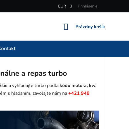
EUR
Prihlásenie
NÁKUPNÝ
Prázdny košík
KOŠÍK
Kontakt
álne a repas turbo
žšie
a vyhľadajte turbo podľa
kódu motora, kw,
ém s hľadaním, zavolajte nám na
+421 948