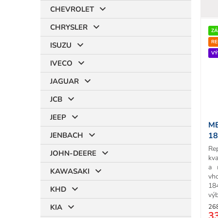
CHEVROLET
CHRYSLER
ZÁ
RE
ISUZU
VÝ
IVECO
JAGUAR
JCB
JEEP
M
JENBACH
18
T
Re
JOHN-DEERE
kva
a 
KAWASAKI
vh
18
KHD
výb
KIA
26
3