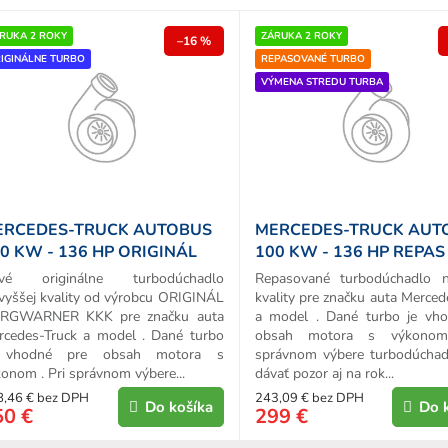
e
p
RUKA 2 ROKY
ZÁRUKA 2 ROKY
–16 %
IGINÁLNE TURBO
REPASOVANÉ TURBO
o
VÝMENA STREDU TURBA
d
u
k
o
v
ERCEDES-TRUCK AUTOBUS
MERCEDES-TRUCK AUT
0 KW - 136 HP ORIGINÁL
100 KW - 136 HP REPAS
URBO
TURBA
vé originálne turbodúchadlo
Repasované turbodúchadlo n
vyššej kvality od výrobcu ORIGINÁL
kvality pre značku auta Merced
RGWARNER KKK pre značku auta
a model . Dané turbo je vh
rcedes-Truck a model . Dané turbo
obsah motora s výkonom
 vhodné pre obsah motora s
správnom výbere turbodúchad
onom . Pri správnom výbere...
dávať pozor aj na rok...
8,46 € bez DPH
243,09 € bez DPH
Do košíka
Do 
50 €
299 €