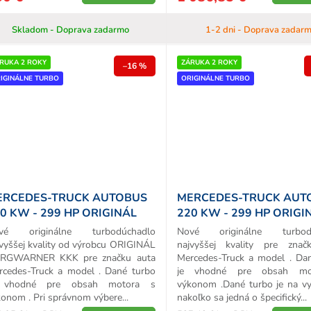
Skladom - Doprava zadarmo
1-2 dni - Doprava zadar
RUKA 2 ROKY
ZÁRUKA 2 ROKY
–16 %
IGINÁLNE TURBO
ORIGINÁLNE TURBO
ERCEDES-TRUCK AUTOBUS
MERCEDES-TRUCK AUT
0 KW - 299 HP ORIGINÁL
220 KW - 299 HP ORIGI
URBO
TURBO
vé originálne turbodúchadlo
Nové originálne turbodú
vyššej kvality od výrobcu ORIGINÁL
najvyššej kvality pre znač
RGWARNER KKK pre značku auta
Mercedes-Truck a model . Da
rcedes-Truck a model . Dané turbo
je vhodné pre obsah mo
 vhodné pre obsah motora s
výkonom .Dané turbo je na vy
onom . Pri správnom výbere...
nakoľko sa jedná o špecifický...