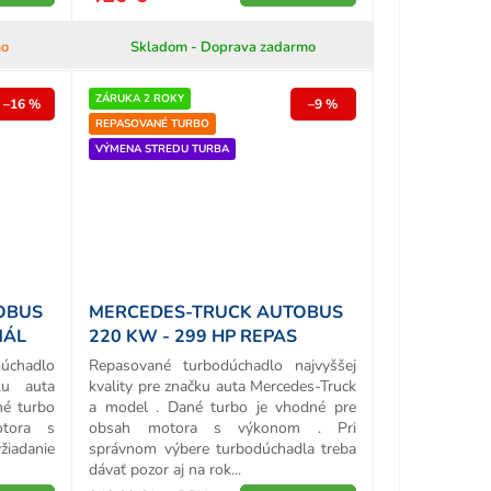
mo
Skladom - Doprava zadarmo
ZÁRUKA 2 ROKY
–16 %
–9 %
REPASOVANÉ TURBO
VÝMENA STREDU TURBA
OBUS
MERCEDES-TRUCK AUTOBUS
NÁL
220 KW - 299 HP REPAS
TURBA
chadlo
Repasované turbodúchadlo najvyššej
ku auta
kvality pre značku auta Mercedes-Truck
né turbo
a model . Dané turbo je vhodné pre
tora s
obsah motora s výkonom . Pri
žiadanie
správnom výbere turbodúchadla treba
dávať pozor aj na rok...