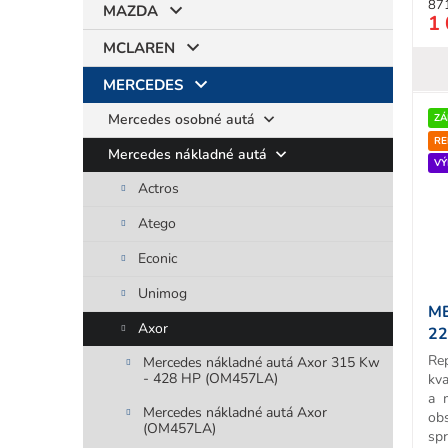
87
MAZDA
1 
MCLAREN
MERCEDES
Mercedes osobné autá
ZÁ
RE
Mercedes nákladné autá
VÝ
Actros
Atego
Econic
Unimog
M
Axor
22
T
Re
Mercedes nákladné autá Axor 315 Kw
- 428 HP (OM457LA)
kva
a 
Mercedes nákladné autá Axor
ob
(OM457LA)
sp