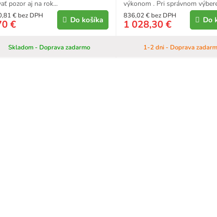
ať pozor aj na rok...
výkonom . Pri správnom výbere.
0,81 € bez DPH
836,02 € bez DPH
Do košíka
Do 
70 €
1 028,30 €
Skladom - Doprava zadarmo
1-2 dni - Doprava zadar
O
v
l
á
d
a
c
i
e
p
r
v
k
y
v
ý