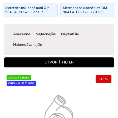
Mercedes nákladné autá OM
Mercedes nákladné autá OM
904 LA 90 Kw - 122 HP
904 LA 125 Kw - 170 HP
R
a
Abecedne
Najlacnejšie
Najdrahšie
d
e
Najpredávanejšie
n
i
e
OTVORIŤ FILTER
p
r
V
ZÁRUKA 2 ROKY
o
–16 %
ý
ORIGINÁLNE TURBO
d
p
u
i
k
s
t
p
o
r
v
o