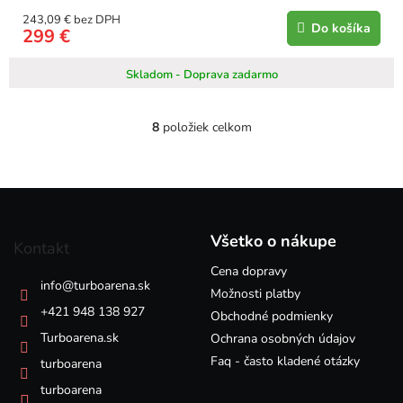
243,09 € bez DPH
Do košíka
299 €
Skladom - Doprava zadarmo
8
položiek celkom
O
v
l
á
Z
d
á
a
p
c
Všetko o nákupe
Kontakt
i
ä
e
Cena dopravy
t
info
@
turboarena.sk
p
i
Možnosti platby
r
e
+421 948 138 927
Obchodné podmienky
v
k
Turboarena.sk
Ochrana osobných údajov
y
Faq - často kladené otázky
turboarena
v
ý
turboarena