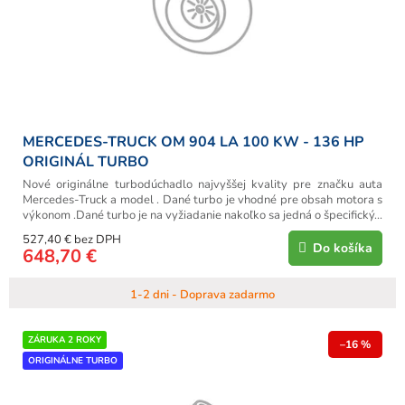
d
u
k
t
o
v
MERCEDES-TRUCK OM 904 LA 100 KW - 136 HP
ORIGINÁL TURBO
Nové originálne turbodúchadlo najvyššej kvality pre značku auta
Mercedes-Truck a model . Dané turbo je vhodné pre obsah motora s
výkonom .Dané turbo je na vyžiadanie nakoľko sa jedná o špecifický...
527,40 € bez DPH
Do košíka
648,70 €
1-2 dni - Doprava zadarmo
ZÁRUKA 2 ROKY
–16 %
ORIGINÁLNE TURBO