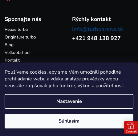
p
i
s
Spoznajte nás
u
Rýchly kontakt
info@turboarena.sk
Repas turba
Originálne turbo
+421 948 138 927
Blog
Veľkoobchod
Kontakt
Používame cookies, aby sme Vám umožnili pohodlné
prehliadanie webu a vďaka analýze prevádzky webu
neustále zlepšovali jeho funkcie, výkon a použiteľnosť.
Nastavenie
Vytvoril Shoptet
Súhlasím
Copyright 2026
Turboarena.sk - Predaj originálnych a repasovaných
turbodúchadiel
. Všetky práva vyhradené.
Zobraziť