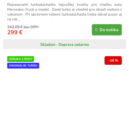
Repasované turbodúchadlo najvyššej kvality pre značku auta
Mercedes-Truck a model . Dané turbo je vhodné pre obsah motora s
výkonom . Pri správnom výbere turbodúchadla treba dávať pozor aj
na rok...
243,09 € bez DPH
Do košíka
299 €
Skladom - Doprava zadarmo
ZÁRUKA 2 ROKY
–16 %
ORIGINÁLNE TURBO