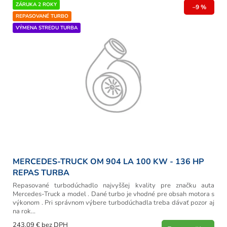
ZÁRUKA 2 ROKY
–9 %
REPASOVANÉ TURBO
VÝMENA STREDU TURBA
MERCEDES-TRUCK OM 904 LA 100 KW - 136 HP
REPAS TURBA
Repasované turbodúchadlo najvyššej kvality pre značku auta
Mercedes-Truck a model . Dané turbo je vhodné pre obsah motora s
výkonom . Pri správnom výbere turbodúchadla treba dávať pozor aj
na rok...
243,09 € bez DPH