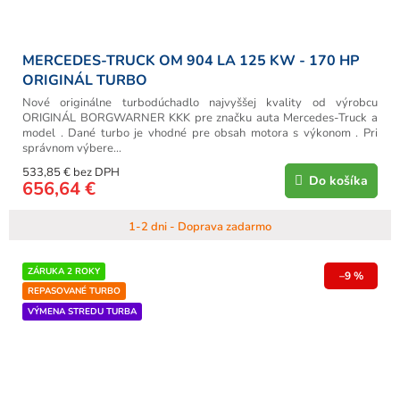
MERCEDES-TRUCK OM 904 LA 125 KW - 170 HP
ORIGINÁL TURBO
Nové originálne turbodúchadlo najvyššej kvality od výrobcu
ORIGINÁL BORGWARNER KKK pre značku auta Mercedes-Truck a
model . Dané turbo je vhodné pre obsah motora s výkonom . Pri
správnom výbere...
533,85 € bez DPH
Do košíka
656,64 €
1-2 dni - Doprava zadarmo
ZÁRUKA 2 ROKY
–9 %
REPASOVANÉ TURBO
VÝMENA STREDU TURBA