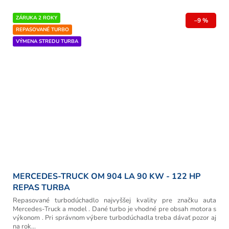
ZÁRUKA 2 ROKY
–9 %
REPASOVANÉ TURBO
VÝMENA STREDU TURBA
MERCEDES-TRUCK OM 904 LA 90 KW - 122 HP
REPAS TURBA
Repasované turbodúchadlo najvyššej kvality pre značku auta
Mercedes-Truck a model . Dané turbo je vhodné pre obsah motora s
výkonom . Pri správnom výbere turbodúchadla treba dávať pozor aj
na rok...