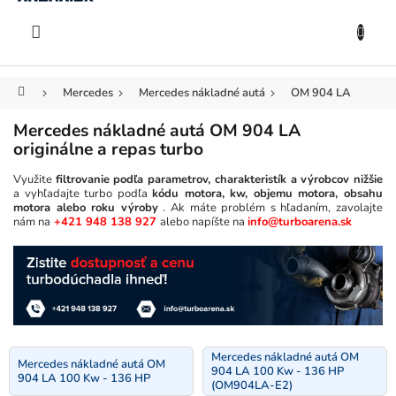
KOŠÍK
Prejsť
na
EUR
obsah
Domov
Mercedes
Mercedes nákladné autá
OM 904 LA
Mercedes nákladné autá OM 904 LA
originálne a repas turbo
Využite
filtrovanie podľa parametrov, charakteristík a výrobcov nižšie
a vyhľadajte turbo podľa
kódu motora, kw, objemu motora, obsahu
motora alebo roku výroby
. Ak máte problém s hľadaním, zavolajte
nám na
+421 948 138 927
alebo napíšte na
info@turboarena.sk
Mercedes nákladné autá OM
Mercedes nákladné autá OM
904 LA 100 Kw - 136 HP
904 LA 100 Kw - 136 HP
(OM904LA-E2)