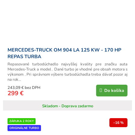
MERCEDES-TRUCK OM 904 LA 125 KW - 170 HP
REPAS TURBA
Repasované turbodúchadlo najvyššej kvality pre značku auta
Mercedes-Truck a model . Dané turbo je vhodné pre obsah motora s
výkonom . Pri správnom výbere turbodúchadla treba dávať pozor aj
na rok...
243,09 € bez DPH
Do košíka
299 €
Skladom - Doprava zadarmo
ZÁRUKA 2 ROKY
–16 %
ORIGINÁLNE TURBO