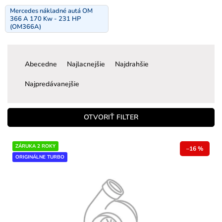
Mercedes nákladné autá OM
366 A 170 Kw - 231 HP
(OM366A)
R
a
Abecedne
Najlacnejšie
Najdrahšie
d
e
Najpredávanejšie
n
i
e
OTVORIŤ FILTER
p
r
V
ZÁRUKA 2 ROKY
o
–16 %
ý
ORIGINÁLNE TURBO
d
p
u
i
k
s
t
p
o
r
v
o