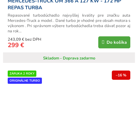
MERCEDES-TRUCK OM 366 A 127 KW - 172 HP
REPAS TURBA
Repasované turbodúchadlo najvyššej kvality pre značku auta
Mercedes-Truck a model . Dané turbo je vhodné pre obsah motora s
výkonom . Pri správnom výbere turbodúchadla treba dávať pozor aj
na rok...
243,09 € bez DPH
Do košíka
299 €
Skladom - Doprava zadarmo
ZÁRUKA 2 ROKY
–16 %
ORIGINÁLNE TURBO