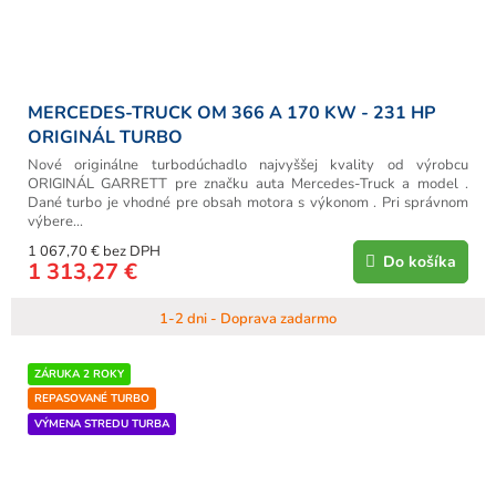
MERCEDES-TRUCK OM 366 A 170 KW - 231 HP
ORIGINÁL TURBO
Nové originálne turbodúchadlo najvyššej kvality od výrobcu
ORIGINÁL GARRETT pre značku auta Mercedes-Truck a model .
Dané turbo je vhodné pre obsah motora s výkonom . Pri správnom
výbere...
1 067,70 € bez DPH
Do košíka
1 313,27 €
1-2 dni - Doprava zadarmo
ZÁRUKA 2 ROKY
REPASOVANÉ TURBO
VÝMENA STREDU TURBA