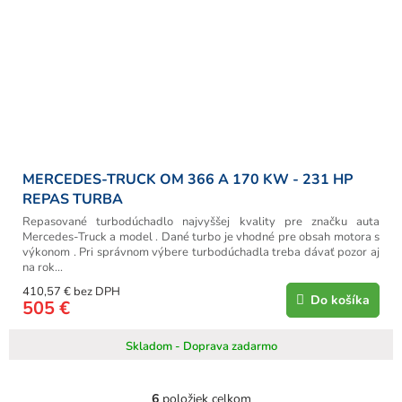
MERCEDES-TRUCK OM 366 A 170 KW - 231 HP
REPAS TURBA
Repasované turbodúchadlo najvyššej kvality pre značku auta
Mercedes-Truck a model . Dané turbo je vhodné pre obsah motora s
výkonom . Pri správnom výbere turbodúchadla treba dávať pozor aj
na rok...
410,57 € bez DPH
Do košíka
505 €
Skladom - Doprava zadarmo
6
položiek celkom