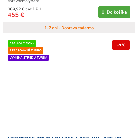
správnom výbere...
369,92 € bez DPH
Do košíka
455 €
1-2 dni - Doprava zadarmo
ZÁRUKA 2 ROKY
–9 %
REPASOVANÉ TURBO
VÝMENA STREDU TURBA