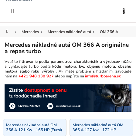
KOŠÍK
Prejsť
na
EUR
obsah
Domov
Mercedes
Mercedes nákladné autá
OM 366 A
Mercedes nákladné autá OM 366 A originálne
a repas turbo
Využite
filtrovanie podľa parametrov, charakteristík a výrobcov nižšie
a vyhľadajte turbo podľa
kódu motora, kw, objemu motora, obsahu
motora alebo roku výroby
. Ak máte problém s hľadaním, zavolajte
nám na
+421 948 138 927
alebo napíšte na
info@turboarena.sk
Mercedes nákladné autá OM
Mercedes nákladné autá OM
366 A 121 Kw - 165 HP (EuroI)
366 A 127 Kw - 172 HP