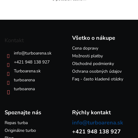
O
v
l
á
Z
d
á
a
p
c
Všetko o nákupe
Kontakt
i
ä
e
Cena dopravy
t
info
@
turboarena.sk
p
i
Možnosti platby
r
e
+421 948 138 927
Obchodné podmienky
v
k
Turboarena.sk
Ochrana osobných údajov
y
Faq - často kladené otázky
turboarena
v
ý
turboarena
p
i
s
Spoznajte nás
u
Rýchly kontakt
info@turboarena.sk
Repas turba
Originálne turbo
+421 948 138 927