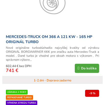
d
u
k
t
o
v
MERCEDES-TRUCK OM 366 A 121 KW - 165 HP
ORIGINÁL TURBO
Nové originálne turbodúchadlo najvyššej kvality od výrobcu
ORIGINÁL BORGWARNER KKK pre značku auta Mercedes-Truck a
model . Dané turbo je vhodné pre obsah motora s výkonom . Pri
správnom výbere...
602,44 € bez DPH
Do košíka
741 €
1-2 dni - Doprava zadarmo
ZÁRUKA 2 ROKY
–9 %
REPASOVANÉ TURBO
VÝMENA STREDU TURBA